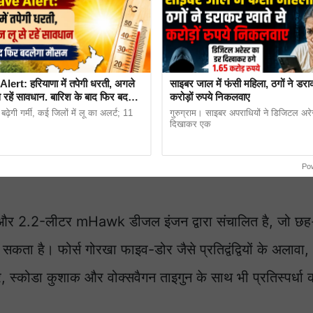
rt: हरियाणा में तपेगी धरती, अगले
साइबर जाल में फंसी महिला, ठगों ने डरा
 रहें सावधान. बारिश के बाद फिर बदलेगा
करोड़ों रुपये निकलवाए
बढ़ेगी गर्मी, कई जिलों में लू का अलर्ट; 11
गुरुग्राम। साइबर अपराधियों ने डिजिटल अर
दिखाकर एक
Po
ोल और 2.2-लीटर mHawk डीजल इंजन द्वारा संचालित है, जो छह
ा है। फोर्स गोरखा फाइव-डोर जैसे प्रतिद्वंद्वियों के अलावा,
टोर, स्कोडा कुशाक और वोक्सवैगन ताइगुन के साथ भी प्रतिस्पर्धा