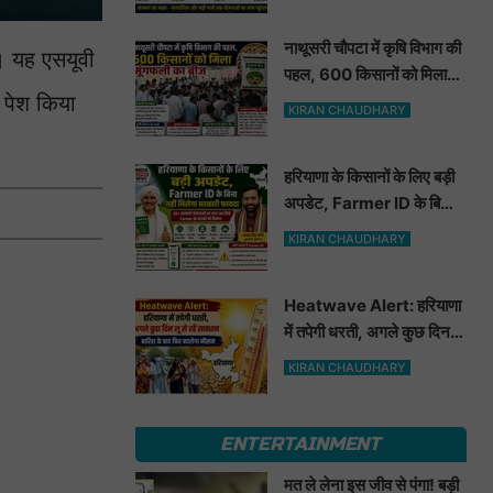
नाथूसरी चौपटा में कृषि विभाग की
ा। यह एसयूवी
पहल, 600 किसानों को मिला
मूंगफली का बीज
थ पेश किया
KIRAN CHAUDHARY
हरियाणा के किसानों के लिए बड़ी
अपडेट, Farmer ID के बिना
नहीं मिलेगा सरकारी फायदा
KIRAN CHAUDHARY
Heatwave Alert: हरियाणा
में तपेगी धरती, अगले कुछ दिन लू
से रहें सावधान. बारिश के बाद
KIRAN CHAUDHARY
फिर बदलेगा मौसम
ENTERTAINMENT
मत ले लेना इस जीव से पंगा! बड़ी