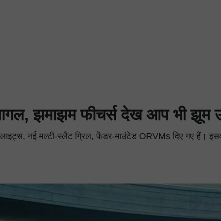
ुई पागल, झमाझम फीचर्स देख आप भी झूम उठ
ग लाइट्स, नई मल्टी-स्लैट ग्रिल, फेंडर-माउंटेड ORVMs दिए गए हैं। इस