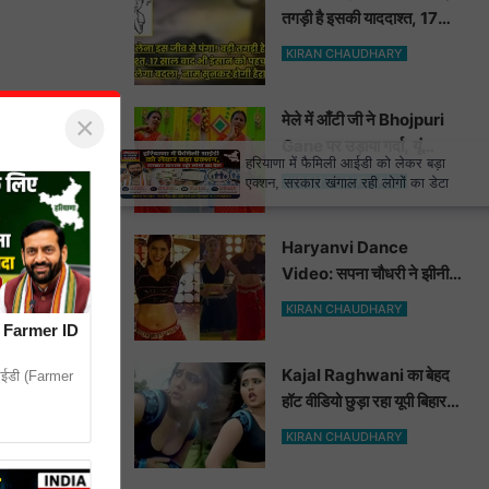
तगड़ी है इसकी याददाश्त, 17
साल बाद भी इंसान को पहचानकर
KIRAN CHAUDHARY
ले लेगा बदला, नाम सुनकर होगी
हैरानी...
मेले में आँटी जी ने Bhojpuri
×
Gane पर उड़ाया गर्दा, यूं
×
हरियाणा में फैमिली आईडी को लेकर बड़ा
मटकाई कमर देख भोजपुरी
KIRAN CHAUDHARY
एक्शन, सरकार खंगाल रही लोगों का डेटा
हसीनाएं भी शरमाई a
Haryanvi Dance
Video: सपना चौधरी ने झीनी
कुर्ती में जोबन हिलाकर कुँवारों को
KIRAN CHAUDHARY
खूब ललचाया, यूट्यूब पर छाया
ेट, Farmer ID
Hot Dance Video
दिए गए हैं।
Kajal Raghwani का बेहद
 आईडी (Farmer
हॉट वीडियो छुड़ा रहा यूपी बिहार
वालों के पसीने, वीडियो देख आप
KIRAN CHAUDHARY
भी हो जाओगे बेकाबू