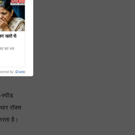
कर खाते से
ेस्ट का भय
wered by
iZooto
-स्पीड
 थार रॉक्स
 करता है।