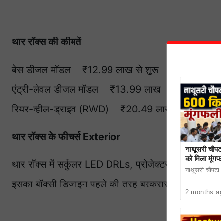
थार रॉक्स की कीमतें
बेस डीजल मॉडल ₹12.99 लाख से शुरू
एंट्री-लेवल डीजल मॉडल ₹13.99 लाख
रियर-व्हील-ड्राइव (RWD) ₹20.49 लाख
थार रॉक्स के फीचर्स Exterior
नाथूसरी चौपट
को मिला मूंग
थार रॉक्स में सर्कुलर LED DRLs, प्रोजेक्टर हेडलैंप, सर्क
नाथूसरी चौपटा। 
इसका बॉक्सी डिजाइन पहले की तरह बरकरार रखा गया है।
2 months a