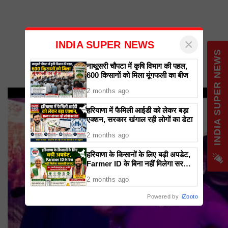
×
INDIA SUPER NEWS
नाथूसरी चौपटा में कृषि विभाग की पहल,
600 किसानों को मिला मूंगफली का बीज
2 months ago
हरियाणा में फैमिली आईडी को लेकर बड़ा
एक्शन, सरकार खंगाल रही लोगों का डेटा
2 months ago
हरियाणा के किसानों के लिए बड़ी अपडेट,
Farmer ID के बिना नहीं मिलेगा सरकारी
फायदा
2 months ago
Powered by
iZooto