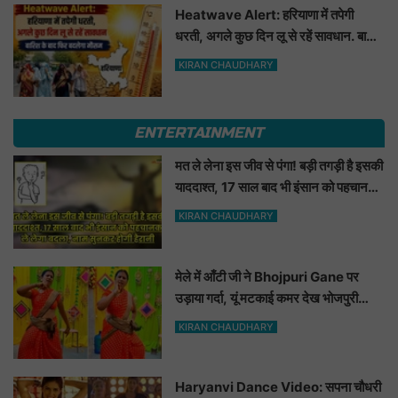
Heatwave Alert: हरियाणा में तपेगी
धरती, अगले कुछ दिन लू से रहें सावधान. बारिश
के बाद फिर बदलेगा मौसम
KIRAN CHAUDHARY
ENTERTAINMENT
मत ले लेना इस जीव से पंगा! बड़ी तगड़ी है इसकी
याददाश्त, 17 साल बाद भी इंसान को पहचानकर
ले लेगा बदला, नाम सुनकर होगी हैरानी...
KIRAN CHAUDHARY
मेले में आँटी जी ने Bhojpuri Gane पर
उड़ाया गर्दा, यूं मटकाई कमर देख भोजपुरी
हसीनाएं भी शरमाई a
KIRAN CHAUDHARY
Haryanvi Dance Video: सपना चौधरी