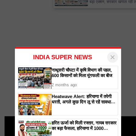
बड़ा एक्शन, सरकार खंगाल रही लोगों
का डेटा
×
INDIA SUPER NEWS
नाथूसरी चौपटा में कृषि विभाग की पहल,
600 किसानों को मिला मूंगफली का बीज
2 months ago
Heatwave Alert: हरियाणा में तपेगी
धरती, अगले कुछ दिन लू से रहें सावधान.
बारिश के बाद फिर बदलेगा मौसम
हरित ऊर्जा को मिली रफ्तार, नायब सरकार
का बड़ा फैसला, हरियाणा में 1000
इलेक्ट्रिक वाहनों को मिली मंजूरी