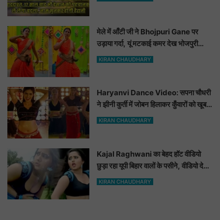
मेले में आँटी जी ने Bhojpuri Gane पर
उड़ाया गर्दा, यूं मटकाई कमर देख भोजपुरी
हसीनाएं भी शरमाई a
KIRAN CHAUDHARY
Haryanvi Dance Video: सपना चौधरी
ने झीनी कुर्ती में जोबन हिलाकर कुँवारों को खूब
ललचाया, यूट्यूब पर छाया Hot Dance
KIRAN CHAUDHARY
Video
Kajal Raghwani का बेहद हॉट वीडियो
छुड़ा रहा यूपी बिहार वालों के पसीने, वीडियो देख
आप भी हो जाओगे बेकाबू
KIRAN CHAUDHARY