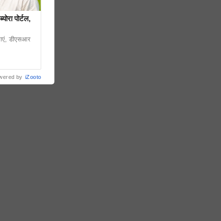
योरा पोर्टल,
ाएं, डीएसआर
wered by
iZooto