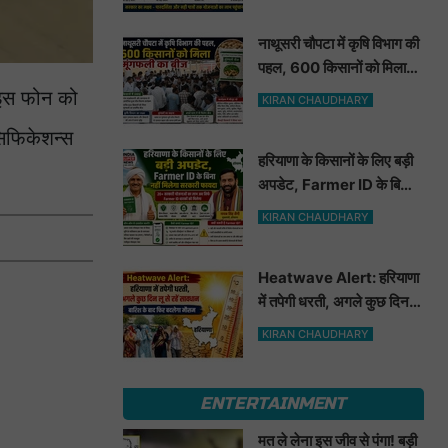
नाथूसरी चौपटा में कृषि विभाग की
पहल, 600 किसानों को मिला
मूंगफली का बीज
 इस फोन को
KIRAN CHAUDHARY
िफिकेशन्स
हरियाणा के किसानों के लिए बड़ी
अपडेट, Farmer ID के बिना
नहीं मिलेगा सरकारी फायदा
KIRAN CHAUDHARY
Heatwave Alert: हरियाणा
में तपेगी धरती, अगले कुछ दिन लू
से रहें सावधान. बारिश के बाद
KIRAN CHAUDHARY
फिर बदलेगा मौसम
ENTERTAINMENT
मत ले लेना इस जीव से पंगा! बड़ी