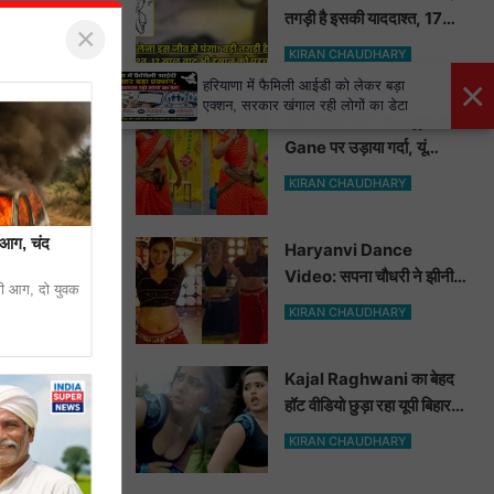
तगड़ी है इसकी याददाश्त, 17
×
साल बाद भी इंसान को पहचानकर
KIRAN CHAUDHARY
ले लेगा बदला, नाम सुनकर होगी
×
हरियाणा में फैमिली आईडी को लेकर बड़ा
हैरानी...
एक्शन, सरकार खंगाल रही लोगों का डेटा
मेले में आँटी जी ने Bhojpuri
Gane पर उड़ाया गर्दा, यूं
मटकाई कमर देख भोजपुरी
KIRAN CHAUDHARY
हसीनाएं भी शरमाई a
ी आग, चंद
Haryanvi Dance
Video: सपना चौधरी ने झीनी
गी आग, दो युवक
कुर्ती में जोबन हिलाकर कुँवारों को
KIRAN CHAUDHARY
खूब ललचाया, यूट्यूब पर छाया
Hot Dance Video
Kajal Raghwani का बेहद
हॉट वीडियो छुड़ा रहा यूपी बिहार
वालों के पसीने, वीडियो देख आप
KIRAN CHAUDHARY
भी हो जाओगे बेकाबू