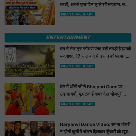
धरती, अगले कुछ दिन लू से रहें सावधान. बारिश
के बाद फिर बदलेगा मौसम
KIRAN CHAUDHARY
ENTERTAINMENT
मत ले लेना इस जीव से पंगा! बड़ी तगड़ी है इसकी
याददाश्त, 17 साल बाद भी इंसान को पहचानकर
ले लेगा बदला, नाम सुनकर होगी हैरानी...
KIRAN CHAUDHARY
मेले में आँटी जी ने Bhojpuri Gane पर
उड़ाया गर्दा, यूं मटकाई कमर देख भोजपुरी
हसीनाएं भी शरमाई a
KIRAN CHAUDHARY
Haryanvi Dance Video: सपना चौधरी
ने झीनी कुर्ती में जोबन हिलाकर कुँवारों को खूब