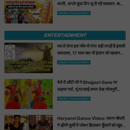
धरती, अगले कुछ दिन लू से रहें सावधान. बारिश
के बाद फिर बदलेगा मौसम
KIRAN CHAUDHARY
ENTERTAINMENT
मत ले लेना इस जीव से पंगा! बड़ी तगड़ी है इसकी
याददाश्त, 17 साल बाद भी इंसान को पहचानकर
ले लेगा बदला, नाम सुनकर होगी हैरानी...
KIRAN CHAUDHARY
मेले में आँटी जी ने Bhojpuri Gane पर
उड़ाया गर्दा, यूं मटकाई कमर देख भोजपुरी
हसीनाएं भी शरमाई a
KIRAN CHAUDHARY
Haryanvi Dance Video: सपना चौधरी
ने झीनी कुर्ती में जोबन हिलाकर कुँवारों को खूब