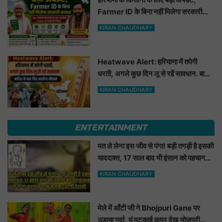
Farmer ID के बिना नहीं मिलेगा सरकारी
फायदा
KIRAN CHAUDHARY
Heatwave Alert: हरियाणा में तपेगी
धरती, अगले कुछ दिन लू से रहें सावधान. बारिश
के बाद फिर बदलेगा मौसम
KIRAN CHAUDHARY
ENTERTAINMENT
मत ले लेना इस जीव से पंगा! बड़ी तगड़ी है इसकी
याददाश्त, 17 साल बाद भी इंसान को पहचानकर
ले लेगा बदला, नाम सुनकर होगी हैरानी...
KIRAN CHAUDHARY
मेले में आँटी जी ने Bhojpuri Gane पर
उड़ाया गर्दा, यूं मटकाई कमर देख भोजपुरी