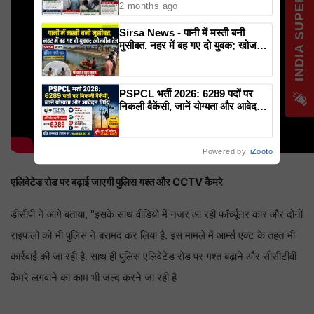
INDIA SUPER NEWS
2 months ago
Sirsa News - पानी में मस्ती बनी
मुसीबत, नहर में बह गए दो युवक; खोजबीन
तेज
PSPCL भर्ती 2026: 6289 पदों पर
निकली वैकेंसी, जानें योग्यता और आवेदन
तिथि
Powered by
iZooto
एलिवेटेड रोड पर बढ़ाई जाएगी पुलिस गश्त और CCTV कैमरे
डीसीपी ने आगे बताया, "इसके साथ वीडियो में नजर आ रही फॉर्च्यूनर कार और दोनों
राइफलों को भी पुलिस ने बरामद कर लिया है. इस मामले में आर्म्स एक्ट के तहत भी
कार्रवाई की जा रही है. साथ ही पुलिस एलिवेटेड रोड पर गश्त बढ़ाने और सीसीटीवी
कैमरे लगवाने का काम भी जल्द करने जा रही है