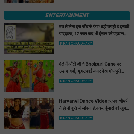
ENTERTAINMENT
मत ले लेना इस जीव से पंगा! बड़ी तगड़ी है इसकी
याददाश्त, 17 साल बाद भी इंसान को पहचानकर
ले लेगा बदला, नाम सुनकर होगी हैरानी...
KIRAN CHAUDHARY
मेले में आँटी जी ने Bhojpuri Gane पर
उड़ाया गर्दा, यूं मटकाई कमर देख भोजपुरी
हसीनाएं भी शरमाई a
KIRAN CHAUDHARY
Haryanvi Dance Video: सपना चौधरी
ने झीनी कुर्ती में जोबन हिलाकर कुँवारों को खूब
ललचाया, यूट्यूब पर छाया Hot Dance
KIRAN CHAUDHARY
Video