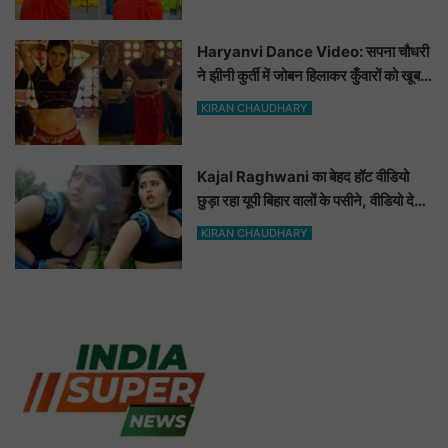
Haryanvi Dance Video: सपना चौधरी
ने झीनी कुर्ती में जोबन हिलाकर कुँवारों को खूब
ललचाया, यूट्यूब पर छाया Hot Dance
KIRAN CHAUDHARY
Video
Kajal Raghwani का बेहद हॉट वीडियो
छुड़ा रहा यूपी बिहार वालों के पसीने, वीडियो देख
आप भी हो जाओगे बेकाबू
KIRAN CHAUDHARY