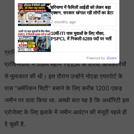
हरियाणा में फैमिली आईडी को लेकर बड़ा
एक्शन, सरकार खंगाल रही लोगों का डेटा
2 months ago
10वीं-ITI पास युवाओं के लिए मौका,
PSPCL में निकली 6289 पदों पर भर्ती
प्राधिकरण अधिकारियों के मुताबिक, अमेरिकी कंपनी के
Powered by
iZooto
प्रतिनिधियों ने पिछले महीने YEIDA के वरिष्ठ अधिकारियों
से मुलाकात की थी। इस दौरान उन्होंने नोएडा एयरपोर्ट के
पास ''अमेरिकन सिटी'' बसाने के लिए करीब 1200 एकड़
जमीन पर दावा किया था. अच्छी बात यह है कि अथॉरिटी इस
प्रोजेक्ट के लिए इलाके में जमीन आवंटन की मंजूरी पहले ही
दे चुकी है.