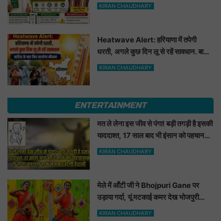
फायदा
KIRAN CHAUDHARY
Heatwave Alert: हरियाणा में तपेगी
धरती, अगले कुछ दिन लू से रहें सावधान. बारिश
के बाद फिर बदलेगा मौसम
KIRAN CHAUDHARY
ENTERTAINMENT
मत ले लेना इस जीव से पंगा! बड़ी तगड़ी है इसकी
याददाश्त, 17 साल बाद भी इंसान को पहचानकर
ले लेगा बदला, नाम सुनकर होगी हैरानी...
KIRAN CHAUDHARY
मेले में आँटी जी ने Bhojpuri Gane पर
उड़ाया गर्दा, यूं मटकाई कमर देख भोजपुरी
हसीनाएं भी शरमाई a
KIRAN CHAUDHARY