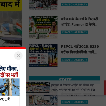
मूंगफली का बीज
KIRAN CHAUDHARY
हरियाणा के किसानों के लिए बड़ी
अपडेट, Farmer ID के बिना
नहीं मिलेगा सरकारी फायदा
KIRAN CHAUDHARY
PSPCL भर्ती 2026: 6289
पदों पर निकली वैकेंसी, जानें
×
योग्यता और आवेदन तिथि
KIRAN CHAUDHARY
STATE
×
हरियाणा में फैमिली आईडी को लेकर बड़ा
हरियाणा में फैमिली आईडी को
एक्शन, सरकार खंगाल रही लोगों का डेटा
लेकर बड़ा एक्शन, सरकार
PCL में
खंगाल रही लोगों का डेटा
KIRAN CHAUDHARY