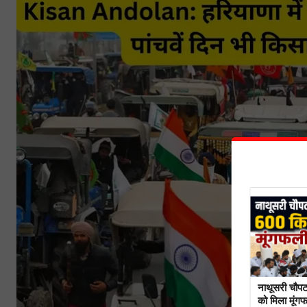
नाथूसरी चौपट
को मिला मूंग