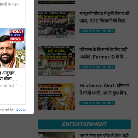
्ञापनों के तहत
नाथूसरी चौपटा में कृषि विभाग की
पहल, 600 किसानों को मिला
 पर शांति कायम
मूंगफली का बीज
KIRAN CHAUDHARY
च निकालने की
हरियाणा के किसानों के लिए बड़ी
अपडेट, Farmer ID के बिना
ई नहीं दे रही है
नहीं मिलेगा सरकारी फायदा
KIRAN CHAUDHARY
़ अनुदान,
रा मौका,
Heatwave Alert: हरियाणा
श्रेणियों में
में तपेगी धरती, अगले कुछ दिन लू
से रहें सावधान. बारिश के बाद
KIRAN CHAUDHARY
फिर बदलेगा मौसम
wered by
iZooto
ENTERTAINMENT
मत ले लेना इस जीव से पंगा! बड़ी