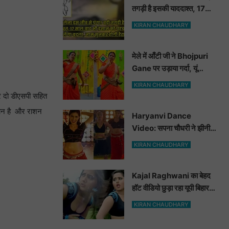
तगड़ी है इसकी याददाश्त, 17
साल बाद भी इंसान को पहचानकर
KIRAN CHAUDHARY
ले लेगा बदला, नाम सुनकर होगी
हैरानी...
मेले में आँटी जी ने Bhojpuri
Gane पर उड़ाया गर्दा, यूं
मटकाई कमर देख भोजपुरी
KIRAN CHAUDHARY
हसीनाएं भी शरमाई a
 और दो डीएसपी सहित
ेशान है और राशन
Haryanvi Dance
Video: सपना चौधरी ने झीनी
कुर्ती में जोबन हिलाकर कुँवारों को
KIRAN CHAUDHARY
खूब ललचाया, यूट्यूब पर छाया
Hot Dance Video
Kajal Raghwani का बेहद
हॉट वीडियो छुड़ा रहा यूपी बिहार
वालों के पसीने, वीडियो देख आप
KIRAN CHAUDHARY
भी हो जाओगे बेकाबू