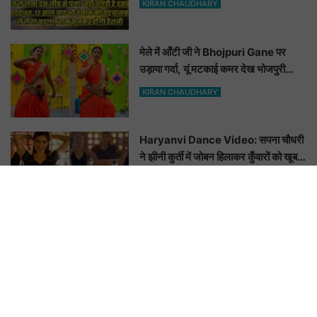
KIRAN CHAUDHARY
मेले में आँटी जी ने Bhojpuri Gane पर
उड़ाया गर्दा, यूं मटकाई कमर देख भोजपुरी
हसीनाएं भी शरमाई a
KIRAN CHAUDHARY
Haryanvi Dance Video: सपना चौधरी
ने झीनी कुर्ती में जोबन हिलाकर कुँवारों को खूब
ललचाया, यूट्यूब पर छाया Hot Dance
KIRAN CHAUDHARY
Video
Kajal Raghwani का बेहद हॉट वीडियो
छुड़ा रहा यूपी बिहार वालों के पसीने, वीडियो देख
आप भी हो जाओगे बेकाबू
KIRAN CHAUDHARY