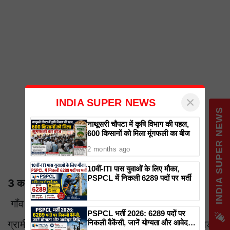
×
INDIA SUPER NEWS
INDIA SUPER NEWS
नाथूसरी चौपटा में कृषि विभाग की पहल,
600 किसानों को मिला मूंगफली का बीज
2 months ago
10वीं-ITI पास युवाओं के लिए मौका,
PSPCL में निकली 6289 पदों पर भर्ती
3 करोड़ रुपये की लागत
गाँव के पुल के दूसरी तरफ सीवर लाइन बिछाई गई है।
PSPCL भर्ती 2026: 6289 पदों पर
निकली वैकेंसी, जानें योग्यता और आवेदन
ग्रामीणों को दशकों से पानी की कमी का सामना करना पड़