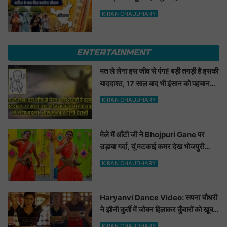
के बाद फिर बदलेगा मौसम
KIRAN CHAUDHARY
ENTERTAINMENT
मत ले लेना इस जीव से पंगा! बड़ी तगड़ी है इसकी
याददाश्त, 17 साल बाद भी इंसान को पहचानकर
ले लेगा बदला, नाम सुनकर होगी हैरानी...
KIRAN CHAUDHARY
मेले में आँटी जी ने Bhojpuri Gane पर
उड़ाया गर्दा, यूं मटकाई कमर देख भोजपुरी
हसीनाएं भी शरमाई a
KIRAN CHAUDHARY
Haryanvi Dance Video: सपना चौधरी
ने झीनी कुर्ती में जोबन हिलाकर कुँवारों को खूब
ललचाया, यूट्यूब पर छाया Hot Dance
KIRAN CHAUDHARY