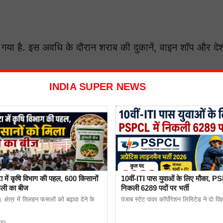
या है. इस अवधि के दौरान शराब की दुकानें, वाइन शॉप और दे
INDIA SUPER NEWS
 रहीं. ड्राई डे घोषित होने के कारण ये दुकानें नहीं खुलीं। सितंब
दुकानें चार दिनों (शराब निषेध दिवस) के लिए बंद थीं।
ा में कृषि विभाग की पहल, 600 किसानों
10वीं-ITI पास युवाओं के लिए मौका, PS
फली का बीज
निकली 6289 पदों पर भर्ती
क्षेत्र में तिलहन फसलों को बढ़ावा देने के
पंजाब स्टेट पावर कॉर्पोरेशन लिमिटेड ने दो विज
go