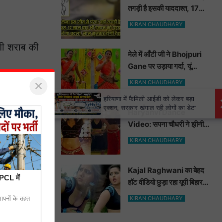
तगड़ी है इसकी याददाश्त, 17
साल बाद भी इंसान को पहचानकर
KIRAN CHAUDHARY
ले लेगा बदला, नाम सुनकर होगी
हैरानी...
शी शराब की
मेले में आँटी जी ने Bhojpuri
Gane पर उड़ाया गर्दा, यूं
मटकाई कमर देख भोजपुरी
×
KIRAN CHAUDHARY
हसीनाएं भी शरमाई a
×
हरियाणा में फैमिली आईडी को लेकर बड़ा
एक्शन, सरकार खंगाल रही लोगों का डेटा
Haryanvi Dance
र में,
Video: सपना चौधरी ने झीनी
कुर्ती में जोबन हिलाकर कुँवारों को
KIRAN CHAUDHARY
खूब ललचाया, यूट्यूब पर छाया
Hot Dance Video
Kajal Raghwani का बेहद
PCL में
हॉट वीडियो छुड़ा रहा यूपी बिहार
वालों के पसीने, वीडियो देख आप
्ञापनों के तहत
KIRAN CHAUDHARY
भी हो जाओगे बेकाबू