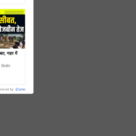
बत, नहर में
ों किशोर
wered by
iZooto