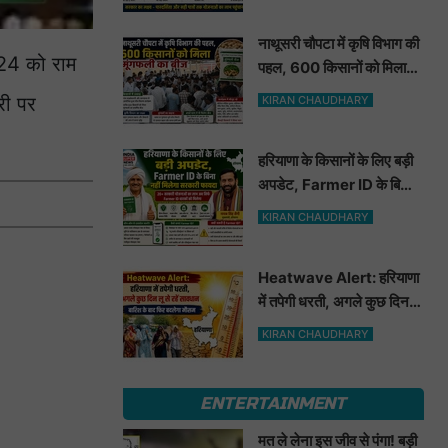
नाथूसरी चौपटा में कृषि विभाग की
024 को राम
पहल, 600 किसानों को मिला
मूंगफली का बीज
री पर
KIRAN CHAUDHARY
हरियाणा के किसानों के लिए बड़ी
अपडेट, Farmer ID के बिना
नहीं मिलेगा सरकारी फायदा
KIRAN CHAUDHARY
Heatwave Alert: हरियाणा
में तपेगी धरती, अगले कुछ दिन लू
से रहें सावधान. बारिश के बाद
KIRAN CHAUDHARY
फिर बदलेगा मौसम
ENTERTAINMENT
मत ले लेना इस जीव से पंगा! बड़ी