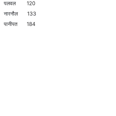
पलवल 120
नारनौल 133
पानीपत 184