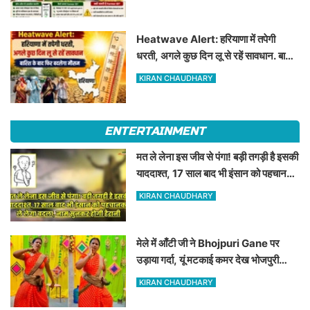
Heatwave Alert: हरियाणा में तपेगी
धरती, अगले कुछ दिन लू से रहें सावधान. बारिश
के बाद फिर बदलेगा मौसम
KIRAN CHAUDHARY
ENTERTAINMENT
मत ले लेना इस जीव से पंगा! बड़ी तगड़ी है इसकी
याददाश्त, 17 साल बाद भी इंसान को पहचानकर
ले लेगा बदला, नाम सुनकर होगी हैरानी...
KIRAN CHAUDHARY
मेले में आँटी जी ने Bhojpuri Gane पर
उड़ाया गर्दा, यूं मटकाई कमर देख भोजपुरी
हसीनाएं भी शरमाई a
KIRAN CHAUDHARY