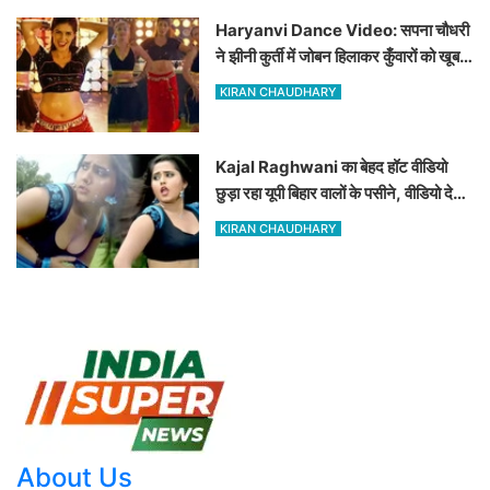
Haryanvi Dance Video: सपना चौधरी
ने झीनी कुर्ती में जोबन हिलाकर कुँवारों को खूब
ललचाया, यूट्यूब पर छाया Hot Dance
KIRAN CHAUDHARY
Video
Kajal Raghwani का बेहद हॉट वीडियो
छुड़ा रहा यूपी बिहार वालों के पसीने, वीडियो देख
आप भी हो जाओगे बेकाबू
KIRAN CHAUDHARY
About Us