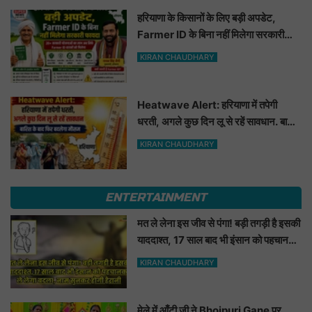
हरियाणा के किसानों के लिए बड़ी अपडेट,
Farmer ID के बिना नहीं मिलेगा सरकारी
फायदा
KIRAN CHAUDHARY
Heatwave Alert: हरियाणा में तपेगी
धरती, अगले कुछ दिन लू से रहें सावधान. बारिश
के बाद फिर बदलेगा मौसम
KIRAN CHAUDHARY
ENTERTAINMENT
मत ले लेना इस जीव से पंगा! बड़ी तगड़ी है इसकी
याददाश्त, 17 साल बाद भी इंसान को पहचानकर
ले लेगा बदला, नाम सुनकर होगी हैरानी...
KIRAN CHAUDHARY
मेले में आँटी जी ने Bhojpuri Gane पर