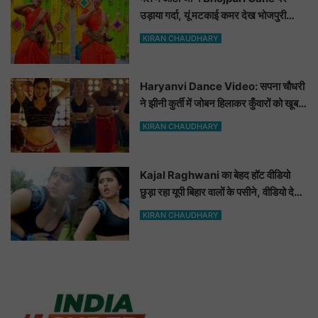
उड़ाया गर्दा, यूं मटकाई कमर देख भोजपुरी
हसीनाएं भी शरमाई a
KIRAN CHAUDHARY
Haryanvi Dance Video: सपना चौधरी
ने झीनी कुर्ती में जोबन हिलाकर कुँवारों को खूब
ललचाया, यूट्यूब पर छाया Hot Dance
KIRAN CHAUDHARY
Video
Kajal Raghwani का बेहद हॉट वीडियो
छुड़ा रहा यूपी बिहार वालों के पसीने, वीडियो देख
आप भी हो जाओगे बेकाबू
KIRAN CHAUDHARY