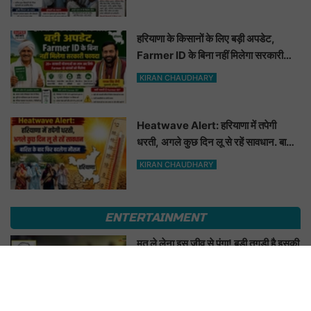
हरियाणा के किसानों के लिए बड़ी अपडेट,
Farmer ID के बिना नहीं मिलेगा सरकारी
फायदा
KIRAN CHAUDHARY
Heatwave Alert: हरियाणा में तपेगी
धरती, अगले कुछ दिन लू से रहें सावधान. बारिश
के बाद फिर बदलेगा मौसम
KIRAN CHAUDHARY
ENTERTAINMENT
मत ले लेना इस जीव से पंगा! बड़ी तगड़ी है इसकी
याददाश्त, 17 साल बाद भी इंसान को पहचानकर
ले लेगा बदला, नाम सुनकर होगी हैरानी...
KIRAN CHAUDHARY