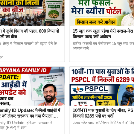
ा में कृषि विभाग की पहल, 600 किसानों
15 जून तक खुला रहेगा मेरी फसल-मेरा ब्
फली का बीज
किसान जल्द करें आवेदन
क्षेत्र में तिलहन फसलों को बढ़ावा देने के
खरीफ फसलों का पंजीकरण 15 जून तक कर
अपनाने वाले
go
काथाना, कोटपूतली, पलसाना, खाटू, खंडेला, चला आदि जिलों क
किलोमीटर है जिसे पूरा करने में लगभग 5 घंटे लगते हैं और नए ग
mily ID Update: फैमिली आईडी में
10वीं-ITI पास युवाओं के लिए मौका, PS
 को लेकर सरकार का नया फैसला,
निकली 6289 पदों पर भर्ती
ी जा सकती है।
गी राहत
ly ID Update: हरियाणा सरकार ने
पंजाब स्टेट पावर कॉर्पोरेशन लिमिटेड ने दो विज
पत्र (PPP) में आय