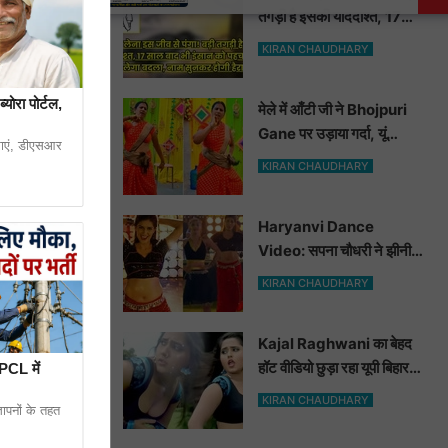
तगड़ी है इसकी याददाश्त, 17
साल बाद भी इंसान को पहचानकर
KIRAN CHAUDHARY
ले लेगा बदला, नाम सुनकर होगी
हैरानी...
योरा पोर्टल,
मेले में आँटी जी ने Bhojpuri
Gane पर उड़ाया गर्दा, यूं
ाएं, डीएसआर
मटकाई कमर देख भोजपुरी
KIRAN CHAUDHARY
हसीनाएं भी शरमाई a
Haryanvi Dance
Video: सपना चौधरी ने झीनी
कुर्ती में जोबन हिलाकर कुँवारों को
KIRAN CHAUDHARY
खूब ललचाया, यूट्यूब पर छाया
ो कवर करता
Hot Dance Video
Kajal Raghwani का बेहद
्रीन फील्ड
हॉट वीडियो छुड़ा रहा यूपी बिहार
PCL में
वालों के पसीने, वीडियो देख आप
KIRAN CHAUDHARY
्ञापनों के तहत
भी हो जाओगे बेकाबू