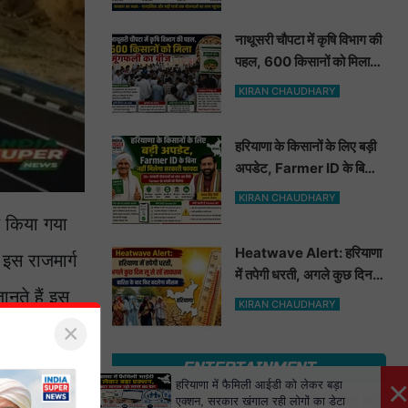
नाथूसरी चौपटा में कृषि विभाग की
पहल, 600 किसानों को मिला
मूंगफली का बीज
KIRAN CHAUDHARY
हरियाणा के किसानों के लिए बड़ी
अपडेट, Farmer ID के बिना
नहीं मिलेगा सरकारी फायदा
KIRAN CHAUDHARY
ण किया गया
Heatwave Alert: हरियाणा
 इस राजमार्ग
में तपेगी धरती, अगले कुछ दिन लू
नते हैं इस
से रहें सावधान. बारिश के बाद
KIRAN CHAUDHARY
फिर बदलेगा मौसम
×
ENTERTAINMENT
×
हरियाणा में फैमिली आईडी को लेकर बड़ा
मत ले लेना इस जीव से पंगा! बड़ी
एक्शन, सरकार खंगाल रही लोगों का डेटा