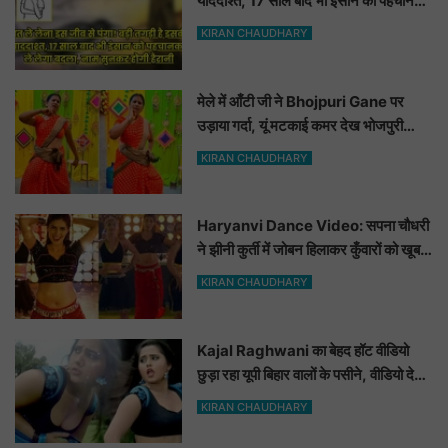
याददाश्त, 17 साल बाद भी इंसान को पहचानकर
ले लेगा बदला, नाम सुनकर होगी हैरानी...
KIRAN CHAUDHARY
मेले में आँटी जी ने Bhojpuri Gane पर
उड़ाया गर्दा, यूं मटकाई कमर देख भोजपुरी
हसीनाएं भी शरमाई a
KIRAN CHAUDHARY
Haryanvi Dance Video: सपना चौधरी
ने झीनी कुर्ती में जोबन हिलाकर कुँवारों को खूब
ललचाया, यूट्यूब पर छाया Hot Dance
KIRAN CHAUDHARY
Video
Kajal Raghwani का बेहद हॉट वीडियो
छुड़ा रहा यूपी बिहार वालों के पसीने, वीडियो देख
आप भी हो जाओगे बेकाबू
KIRAN CHAUDHARY