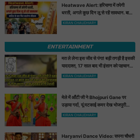
Heatwave Alert: हरियाणा में तपेगी
धरती, अगले कुछ दिन लू से रहें सावधान. बारिश
के बाद फिर बदलेगा मौसम
KIRAN CHAUDHARY
ENTERTAINMENT
मत ले लेना इस जीव से पंगा! बड़ी तगड़ी है इसकी
याददाश्त, 17 साल बाद भी इंसान को पहचानकर
ले लेगा बदला, नाम सुनकर होगी हैरानी...
KIRAN CHAUDHARY
मेले में आँटी जी ने Bhojpuri Gane पर
उड़ाया गर्दा, यूं मटकाई कमर देख भोजपुरी
हसीनाएं भी शरमाई a
KIRAN CHAUDHARY
Haryanvi Dance Video: सपना चौधरी