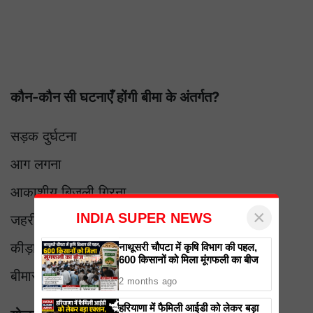
कौन-कौन सी घटनाएँ होंगी बीमा के अंतर्गत?
सड़क दुर्घटना
आग लगना
आकाशीय बिजली गिरना
×
INDIA SUPER NEWS
जहरीला घास खाना
कीड़ा काटना
नाथूसरी चौपटा में कृषि विभाग की पहल,
600 किसानों को मिला मूंगफली का बीज
बीमारी से मृत्यु
2 months ago
हरियाणा में फैमिली आईडी को लेकर बड़ा