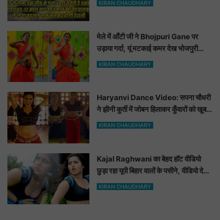
KIRAN CHAUDHARY
मेले में आँटी जी ने Bhojpuri Gane पर
उड़ाया गर्दा, यूं मटकाई कमर देख भोजपुरी
हसीनाएं भी शरमाई a
KIRAN CHAUDHARY
Haryanvi Dance Video: सपना चौधरी
ने झीनी कुर्ती में जोबन हिलाकर कुँवारों को खूब
ललचाया, यूट्यूब पर छाया Hot Dance
KIRAN CHAUDHARY
Video
Kajal Raghwani का बेहद हॉट वीडियो
छुड़ा रहा यूपी बिहार वालों के पसीने, वीडियो देख
आप भी हो जाओगे बेकाबू
KIRAN CHAUDHARY