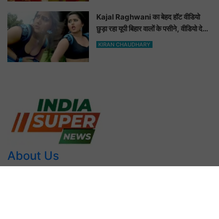
Kajal Raghwani का बेहद हॉट वीडियो
छुड़ा रहा यूपी बिहार वालों के पसीने, वीडियो देख
आप भी हो जाओगे बेकाबू
KIRAN CHAUDHARY
About Us
INDIA SUPER NEWS में आपका स्वागत है। हमारी वेबसाइट आमतौर
पर समाचार सरकारी योजना, वर्तमान, कार्यक्रम आदि प्रदान करती हैं। हम
हरियाणा के सभी जिलों की खबर तथा महत्वपूर्ण राष्ट्रीय समाचार को
प्रदान करते हैं। हम प्रमाण और वास्तविक समाचार ही लिखते हैं। मुख्य