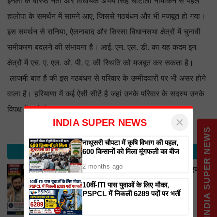
इनेलो के वरिष्ठ नेता और विधायक अभय सिंह चौटाला नामांकन से पहले
हालोपा के समर्थन में सामने आए, जिससे गठबंधन और भी मजबूत हो गया।
इस समर्थन से रानिया, ऐलनाबाद और सिरसा विधानसभा क्षेत्रों में चुनावी
समीकरण बदलने की संभावना है। आई. एन. एल. डी. का यह कदम इन
क्षेत्रों में एच. ए. एल. ओ. पी. ए. की स्थिति को मजबूत कर सकता है।
लाजमी बात है की इस गठबंधन से परिवार के उम्मीदवारों पर भी असर होने
वाला है। हरियाणा में कई ऐसी सीटें है जहां उनके परिवार के सदस्य उनके
विपक्ष में खड़े है।
×
INDIA SUPER NEWS
INDIA SUPER NEWS
नाथूसरी चौपटा में कृषि विभाग की पहल,
TRENDING NEWS
600 किसानों को मिला मूंगफली का बीज
2 months ago
हरियाणा में फैमिली आईडी को लेकर बड़ा एक्शन,
सरकार खंगाल रही लोगों का डेटा
10वीं-ITI पास युवाओं के लिए मौका,
PSPCL में निकली 6289 पदों पर भर्ती
KIRAN CHAUDHARY