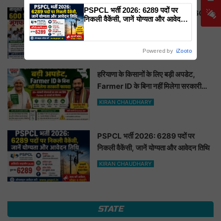
PSPCL भर्ती 2026: 6289 पदों पर
नाथूसरी चौपटा में कृषि विभाग की पहल, 600
निकली वैकेंसी, जानें योग्यता और आवेदन
किसानों को मिला मूंगफली का बीज
तिथि
KIRAN CHAUDHARY
Powered by
iZooto
हरियाणा के किसानों के लिए बड़ी अपडेट,
Farmer ID के बिना नहीं मिलेगा सरकारी
फायदा
KIRAN CHAUDHARY
PSPCL भर्ती 2026: 6289 पदों पर
निकली वैकेंसी, जानें योग्यता और आवेदन तिथि
KIRAN CHAUDHARY
STATE