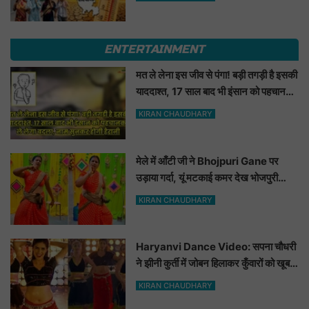
ENTERTAINMENT
मत ले लेना इस जीव से पंगा! बड़ी तगड़ी है इसकी
याददाश्त, 17 साल बाद भी इंसान को पहचानकर
ले लेगा बदला, नाम सुनकर होगी हैरानी...
KIRAN CHAUDHARY
मेले में आँटी जी ने Bhojpuri Gane पर
उड़ाया गर्दा, यूं मटकाई कमर देख भोजपुरी
हसीनाएं भी शरमाई a
KIRAN CHAUDHARY
Haryanvi Dance Video: सपना चौधरी
ने झीनी कुर्ती में जोबन हिलाकर कुँवारों को खूब
ललचाया, यूट्यूब पर छाया Hot Dance
KIRAN CHAUDHARY
Video