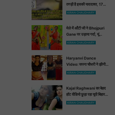
तगड़ी है इसकी याददाश्त, 17
साल बाद भी इंसान को पहचानकर
KIRAN CHAUDHARY
ले लेगा बदला, नाम सुनकर होगी
हैरानी...
मेले में आँटी जी ने Bhojpuri
Gane पर उड़ाया गर्दा, यूं
मटकाई कमर देख भोजपुरी
KIRAN CHAUDHARY
हसीनाएं भी शरमाई a
Haryanvi Dance
Video: सपना चौधरी ने झीनी
कुर्ती में जोबन हिलाकर कुँवारों को
KIRAN CHAUDHARY
खूब ललचाया, यूट्यूब पर छाया
Hot Dance Video
Kajal Raghwani का बेहद
हॉट वीडियो छुड़ा रहा यूपी बिहार
वालों के पसीने, वीडियो देख आप
KIRAN CHAUDHARY
भी हो जाओगे बेकाबू