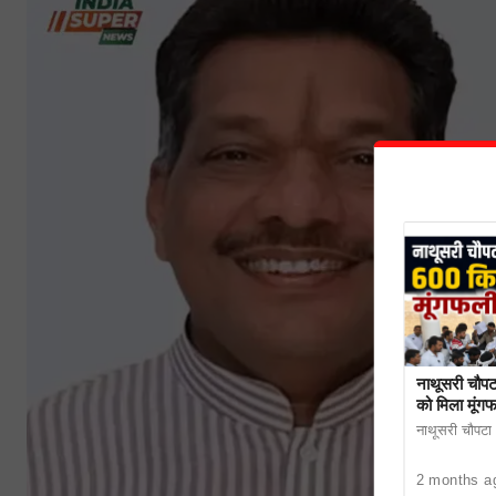
नाथूसरी चौपट
को मिला मूंग
नाथूसरी चौपटा। 
2 months a