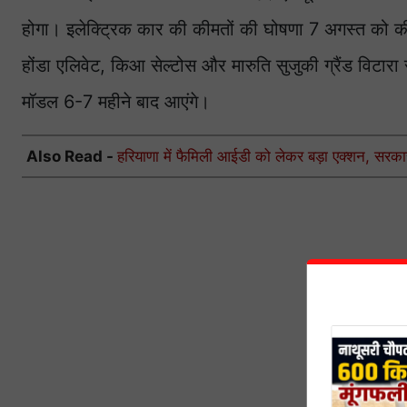
होगा। इलेक्ट्रिक कार की कीमतों की घोषणा 7 अगस्त को की ज
होंडा एलिवेट, किआ सेल्टोस और मारुति सुजुकी ग्रैंड विट
मॉडल 6-7 महीने बाद आएंगे।
Also Read -
हरियाणा में फैमिली आईडी को लेकर बड़ा एक्शन, सरकार