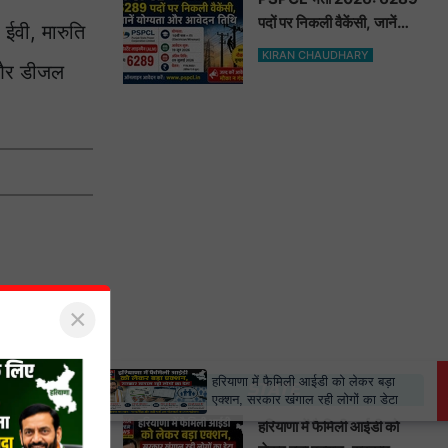
पदों पर निकली वैकेंसी, जानें
 ईवी, मारुति
योग्यता और आवेदन तिथि
KIRAN CHAUDHARY
ल और डीजल
×
×
हरियाणा में फैमिली आईडी को लेकर बड़ा
STATE
एक्शन, सरकार खंगाल रही लोगों का डेटा
हरियाणा में फैमिली आईडी को