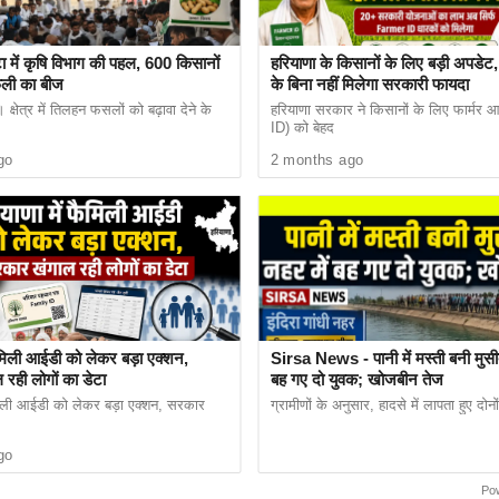
ा में कृषि विभाग की पहल, 600 किसानों
हरियाणा के किसानों के लिए बड़ी अपड
फली का बीज
के बिना नहीं मिलेगा सरकारी फायदा
क्षेत्र में तिलहन फसलों को बढ़ावा देने के
हरियाणा सरकार ने किसानों के लिए फार्मर
जुलता है। एसयूवी में नया स्प्लिट-एलईडी हेडलैंप सेटअप, ग्लॉस
ID) को बेहद
हील मिलेंगे। फीचर्स की बात करें तो इसमें 10.25 इंच का इंफोटेनम
go
2 months ago
 चार्जर, वेंटिलेटेड सीटें, कनेक्टेड कार टेक्नोलॉजी और 360 ड
फैमिली आईडी को लेकर बड़ा एक्शन,
Sirsa News - पानी में मस्ती बनी मुसी
रही लोगों का डेटा
बह गए दो युवक; खोजबीन तेज
ैमिली आईडी को लेकर बड़ा एक्शन, सरकार
ग्रामीणों के अनुसार, हादसे में लापता हुए दोन
go
Po