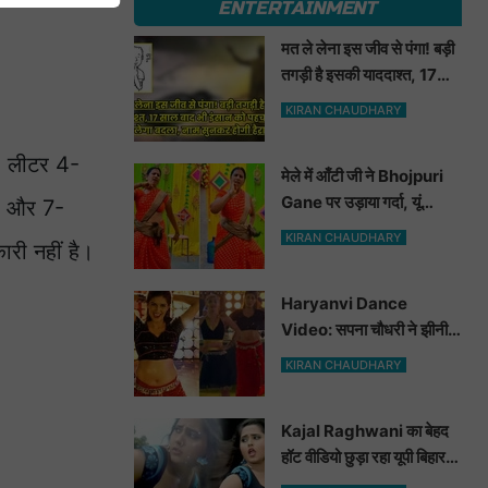
ENTERTAINMENT
मत ले लेना इस जीव से पंगा! बड़ी
तगड़ी है इसकी याददाश्त, 17
साल बाद भी इंसान को पहचानकर
KIRAN CHAUDHARY
ले लेगा बदला, नाम सुनकर होगी
हैरानी...
.5 लीटर 4-
मेले में आँटी जी ने Bhojpuri
Gane पर उड़ाया गर्दा, यूं
टी और 7-
मटकाई कमर देख भोजपुरी
KIRAN CHAUDHARY
ारी नहीं है।
हसीनाएं भी शरमाई a
Haryanvi Dance
Video: सपना चौधरी ने झीनी
कुर्ती में जोबन हिलाकर कुँवारों को
KIRAN CHAUDHARY
खूब ललचाया, यूट्यूब पर छाया
Hot Dance Video
Kajal Raghwani का बेहद
हॉट वीडियो छुड़ा रहा यूपी बिहार
वालों के पसीने, वीडियो देख आप