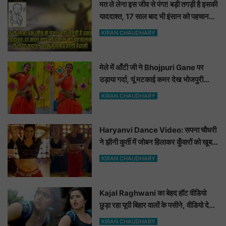
मत ले लेना इस जीव से पंगा! बड़ी तगड़ी है इसकी
याददाश्त, 17 साल बाद भी इंसान को पहचानकर
ले लेगा बदला, नाम सुनकर होगी हैरानी...
KIRAN CHAUDHARY
मेले में आँटी जी ने Bhojpuri Gane पर
उड़ाया गर्दा, यूं मटकाई कमर देख भोजपुरी
हसीनाएं भी शरमाई a
KIRAN CHAUDHARY
Haryanvi Dance Video: सपना चौधरी
ने झीनी कुर्ती में जोबन हिलाकर कुँवारों को खूब
ललचाया, यूट्यूब पर छाया Hot Dance
KIRAN CHAUDHARY
Video
Kajal Raghwani का बेहद हॉट वीडियो
छुड़ा रहा यूपी बिहार वालों के पसीने, वीडियो देख
आप भी हो जाओगे बेकाबू
KIRAN CHAUDHARY