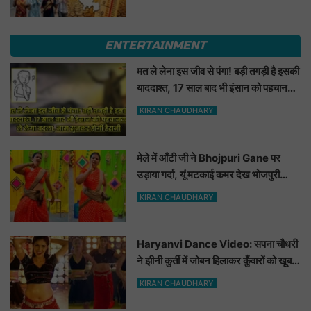
ENTERTAINMENT
मत ले लेना इस जीव से पंगा! बड़ी तगड़ी है इसकी
याददाश्त, 17 साल बाद भी इंसान को पहचानकर
ले लेगा बदला, नाम सुनकर होगी हैरानी...
KIRAN CHAUDHARY
मेले में आँटी जी ने Bhojpuri Gane पर
उड़ाया गर्दा, यूं मटकाई कमर देख भोजपुरी
हसीनाएं भी शरमाई a
KIRAN CHAUDHARY
Haryanvi Dance Video: सपना चौधरी
ने झीनी कुर्ती में जोबन हिलाकर कुँवारों को खूब
ललचाया, यूट्यूब पर छाया Hot Dance
KIRAN CHAUDHARY
Video