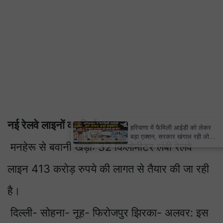
नई रेलवे लाइनों का निर्माण
×
हरियाणा में फैमिली आईडी को लेकर
बड़ा एक्शन, सरकार खंगाल रही लोगों
मनहेरू से बवानी खेड़ा: 32 किलोमीटर लंबी रेलवे
का डेटा
लाइन 413 करोड़ रुपये की लागत से तैयार की जा रही
है।
दिल्ली- सोहना- नूह- फिरोजपुर झिरका- अलवर: इस