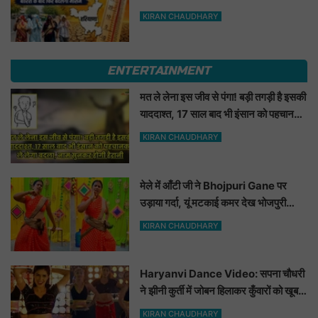
के बाद फिर बदलेगा मौसम
KIRAN CHAUDHARY
ENTERTAINMENT
मत ले लेना इस जीव से पंगा! बड़ी तगड़ी है इसकी
याददाश्त, 17 साल बाद भी इंसान को पहचानकर
ले लेगा बदला, नाम सुनकर होगी हैरानी...
KIRAN CHAUDHARY
मेले में आँटी जी ने Bhojpuri Gane पर
उड़ाया गर्दा, यूं मटकाई कमर देख भोजपुरी
हसीनाएं भी शरमाई a
KIRAN CHAUDHARY
Haryanvi Dance Video: सपना चौधरी
ने झीनी कुर्ती में जोबन हिलाकर कुँवारों को खूब
ललचाया, यूट्यूब पर छाया Hot Dance
KIRAN CHAUDHARY