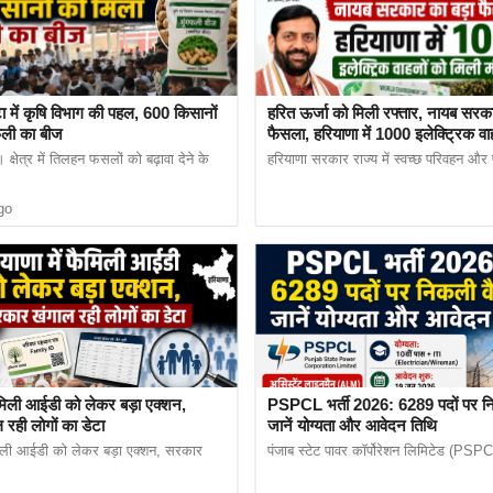
िषद के चेयरमैन तथा वाइस चेयरमैन के लिए चुनावी तिथि घोषित कर दी गई है, जिसके तह
 खंगाल रही लोगों का डेटा
ा में कृषि विभाग की पहल, 600 किसानों
हरित ऊर्जा को मिली रफ्तार, नायब सरका
फली का बीज
फैसला, हरियाणा में 1000 इलेक्ट्रिक वा
मंजूरी
क्षेत्र में तिलहन फसलों को बढ़ावा देने के
हरियाणा सरकार राज्य में स्वच्छ परिवहन और प
go
फैमिली आईडी को लेकर बड़ा एक्शन,
PSPCL भर्ती 2026: 6289 पदों पर निक
रही लोगों का डेटा
जानें योग्यता और आवेदन तिथि
ैमिली आईडी को लेकर बड़ा एक्शन, सरकार
पंजाब स्टेट पावर कॉर्पोरेशन लिमिटेड (PSPCL