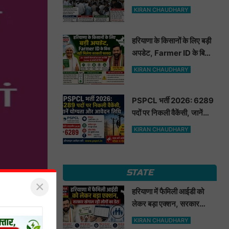
मूंगफली का बीज
KIRAN CHAUDHARY
हरियाणा के किसानों के लिए बड़ी
अपडेट, Farmer ID के बिना
नहीं मिलेगा सरकारी फायदा
KIRAN CHAUDHARY
PSPCL भर्ती 2026: 6289
पदों पर निकली वैकेंसी, जानें
योग्यता और आवेदन तिथि
KIRAN CHAUDHARY
STATE
×
हरियाणा में फैमिली आईडी को
लेकर बड़ा एक्शन, सरकार
खंगाल रही लोगों का डेटा
KIRAN CHAUDHARY