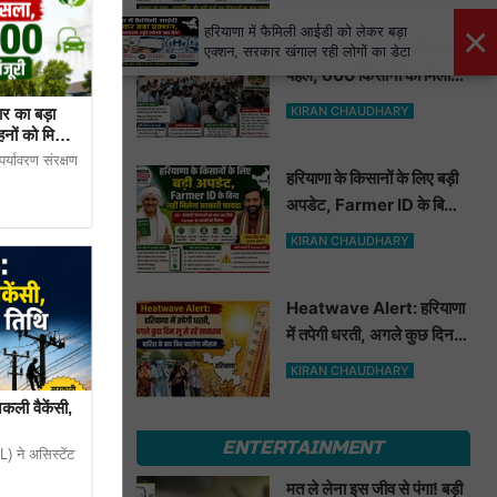
त 23 दिसंबर 2022
×
हरियाणा में फैमिली आईडी को लेकर बड़ा
नाथूसरी चौपटा में कृषि विभाग की
एक्शन, सरकार खंगाल रही लोगों का डेटा
पहल, 600 किसानों को मिला
मूंगफली का बीज
KIRAN CHAUDHARY
र का बड़ा
हनों को मिली
र्यावरण संरक्षण
हरियाणा के किसानों के लिए बड़ी
अपडेट, Farmer ID के बिना
नहीं मिलेगा सरकारी फायदा
KIRAN CHAUDHARY
Heatwave Alert: हरियाणा
में तपेगी धरती, अगले कुछ दिन लू
से रहें सावधान. बारिश के बाद
KIRAN CHAUDHARY
फिर बदलेगा मौसम
ली वैकेंसी,
ENTERTAINMENT
) ने असिस्टेंट
मत ले लेना इस जीव से पंगा! बड़ी