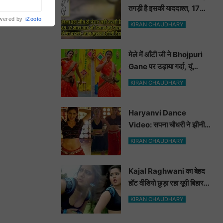
तगड़ी है इसकी याददाश्त, 17
रानियां व सिरसा
साल बाद भी इंसान को पहचानकर
wered by
iZooto
KIRAN CHAUDHARY
ले लेगा बदला, नाम सुनकर होगी
हैरानी...
मेले में आँटी जी ने Bhojpuri
Gane पर उड़ाया गर्दा, यूं
मटकाई कमर देख भोजपुरी
KIRAN CHAUDHARY
हसीनाएं भी शरमाई a
Haryanvi Dance
Video: सपना चौधरी ने झीनी
कुर्ती में जोबन हिलाकर कुँवारों को
KIRAN CHAUDHARY
खूब ललचाया, यूट्यूब पर छाया
Hot Dance Video
Kajal Raghwani का बेहद
हॉट वीडियो छुड़ा रहा यूपी बिहार
वालों के पसीने, वीडियो देख आप
KIRAN CHAUDHARY
भी हो जाओगे बेकाबू