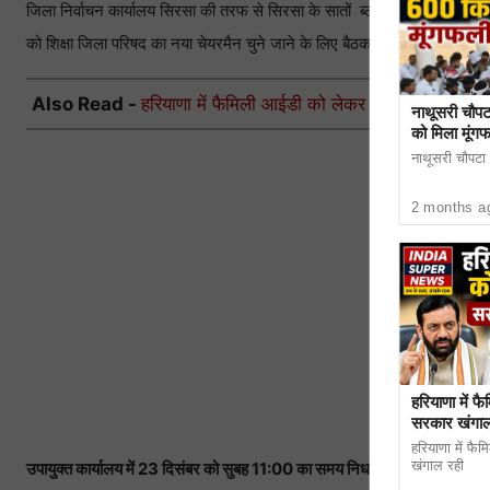
जिला निर्वाचन कार्यालय सिरसा की तरफ से सिरसा के सातों ब्लॉकों तथा जिला पर
को शिक्षा जिला परिषद का नया चेयरमैन चुने जाने के लिए बैठक बुलाई गई है।
Also Read -
हरियाणा में फैमिली आईडी को लेकर बड़ा एक्शन, सरकार
नाथूसरी चौपट
को मिला मूंग
नाथूसरी चौपटा। 
2 months a
हरियाणा में 
सरकार खंगाल 
हरियाणा में फ
खंगाल रही
उपायुक्त कार्यालय में 23 दिसंबर को सुबह 11:00 का समय निर्धारित किया गया है।