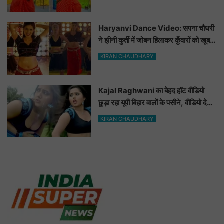
Haryanvi Dance Video: सपना चौधरी
ने झीनी कुर्ती में जोबन हिलाकर कुँवारों को खूब
ललचाया, यूट्यूब पर छाया Hot Dance
KIRAN CHAUDHARY
Video
Kajal Raghwani का बेहद हॉट वीडियो
छुड़ा रहा यूपी बिहार वालों के पसीने, वीडियो देख
आप भी हो जाओगे बेकाबू
KIRAN CHAUDHARY