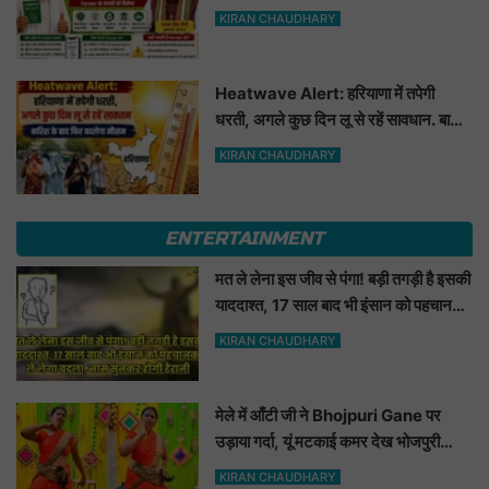
फायदा
KIRAN CHAUDHARY
Heatwave Alert: हरियाणा में तपेगी
धरती, अगले कुछ दिन लू से रहें सावधान. बारिश
के बाद फिर बदलेगा मौसम
KIRAN CHAUDHARY
ENTERTAINMENT
मत ले लेना इस जीव से पंगा! बड़ी तगड़ी है इसकी
याददाश्त, 17 साल बाद भी इंसान को पहचानकर
ले लेगा बदला, नाम सुनकर होगी हैरानी...
KIRAN CHAUDHARY
मेले में आँटी जी ने Bhojpuri Gane पर
उड़ाया गर्दा, यूं मटकाई कमर देख भोजपुरी
हसीनाएं भी शरमाई a
KIRAN CHAUDHARY