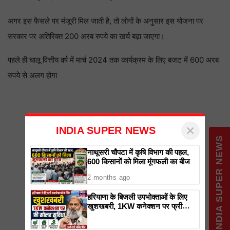
अगर इस फैसले पर मंजूरी मिल जाती है, तो लोगों के अनुसार इस योजना पर
सरकार पर अतिरिक्त 200 अरब रुपये का खर्च बढ़ा जाएगा।
पहले ही चालू वित्तीय वर्ष में मार्च 2024 तक कार्यक्रम के लिए बजट में 600 अरब
रुपये से अलग होगा
×
INDIA SUPER NEWS
INDIA SUPER NEWS
नाथूसरी चौपटा में कृषि विभाग की पहल,
600 किसानों को मिला मूंगफली का बीज
2 months ago
हरियाणा के बिजली उपभोक्ताओं के लिए
खुशखबरी, 1KW कनेक्शन पर फ्री
सोलर सुविधा, ऊर्जा मंत्री अनिल विज