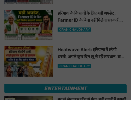
हरियाणा के किसानों के लिए बड़ी अपडेट,
Farmer ID के बिना नहीं मिलेगा सरकारी
फायदा
KIRAN CHAUDHARY
Heatwave Alert: हरियाणा में तपेगी
धरती, अगले कुछ दिन लू से रहें सावधान. बारिश
के बाद फिर बदलेगा मौसम
KIRAN CHAUDHARY
ENTERTAINMENT
मत ले लेना इस जीव से पंगा! बड़ी तगड़ी है इसकी
याददाश्त, 17 साल बाद भी इंसान को पहचानकर
ले लेगा बदला, नाम सुनकर होगी हैरानी...
KIRAN CHAUDHARY