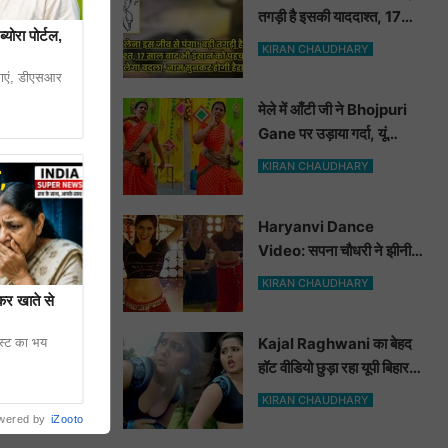
तगड़ी है इसकी याददाश्त, 17
योरा पोर्टल,
साल बाद भी इंसान को पहचानकर
KIRAN CHAUDHARY
ले लेगा बदला, नाम सुनकर होगी
ाएं, डीएसआर
हैरानी...
मेले में आँटी जी ने Bhojpuri
Gane पर उड़ाया गर्दा, यूं
मटकाई कमर देख भोजपुरी
KIRAN CHAUDHARY
हसीनाएं भी शरमाई a
Haryanvi Dance
Video: सपना चौधरी ने झीनी
कुर्ती में जोबन हिलाकर कुँवारों को
KIRAN CHAUDHARY
खूब ललचाया, यूट्यूब पर छाया
कर खाते से
 तिथि का समापन
Hot Dance Video
Kajal Raghwani का बेहद
ेस्ट का भय
हॉट वीडियो छुड़ा रहा यूपी बिहार
वालों के पसीने, वीडियो देख आप
KIRAN CHAUDHARY
भी हो जाओगे बेकाबू
wered by
iZooto