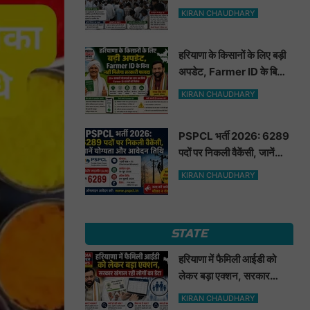
मूंगफली का बीज
KIRAN CHAUDHARY
हरियाणा के किसानों के लिए बड़ी
अपडेट, Farmer ID के बिना
नहीं मिलेगा सरकारी फायदा
KIRAN CHAUDHARY
PSPCL भर्ती 2026: 6289
पदों पर निकली वैकेंसी, जानें
योग्यता और आवेदन तिथि
KIRAN CHAUDHARY
STATE
हरियाणा में फैमिली आईडी को
लेकर बड़ा एक्शन, सरकार
खंगाल रही लोगों का डेटा
KIRAN CHAUDHARY