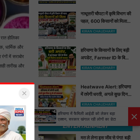
नाथूसरी चौपटा में कृषि विभाग की
पहल, 600 किसानों को मिला
मूंगफली का बीज
KIRAN CHAUDHARY
ी रात होलिका
क, धार्मिक और
हरियाणा के किसानों के लिए बड़ी
गों में सराबोर
अपडेट, Farmer ID के बिना
नहीं मिलेगा सरकारी फायदा
ी सही तारीख और
KIRAN CHAUDHARY
Heatwave Alert: हरियाणा
×
में तपेगी धरती, अगले कुछ दिन लू
से रहें सावधान. बारिश के बाद
KIRAN CHAUDHARY
फिर बदलेगा मौसम
×
हरियाणा में फैमिली आईडी को लेकर बड़ा
एक्शन, सरकार खंगाल रही लोगों का डेटा
ENTERTAINMENT
मत ले लेना इस जीव से पंगा! बड़ी