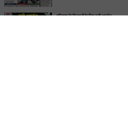
हरियाणा के किसानों के लिए बड़ी अपडेट,
Farmer ID के बिना नहीं मिलेगा सरकारी
फायदा
KIRAN CHAUDHARY
Heatwave Alert: हरियाणा में तपेगी
धरती, अगले कुछ दिन लू से रहें सावधान. बारिश
के बाद फिर बदलेगा मौसम
KIRAN CHAUDHARY
ENTERTAINMENT
मत ले लेना इस जीव से पंगा! बड़ी तगड़ी है इसकी
याददाश्त, 17 साल बाद भी इंसान को पहचानकर
ले लेगा बदला, नाम सुनकर होगी हैरानी...
KIRAN CHAUDHARY