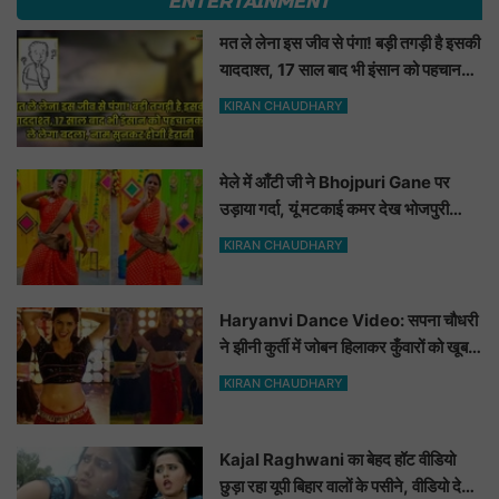
ENTERTAINMENT
मत ले लेना इस जीव से पंगा! बड़ी तगड़ी है इसकी
याददाश्त, 17 साल बाद भी इंसान को पहचानकर
ले लेगा बदला, नाम सुनकर होगी हैरानी...
KIRAN CHAUDHARY
मेले में आँटी जी ने Bhojpuri Gane पर
उड़ाया गर्दा, यूं मटकाई कमर देख भोजपुरी
हसीनाएं भी शरमाई a
KIRAN CHAUDHARY
Haryanvi Dance Video: सपना चौधरी
ने झीनी कुर्ती में जोबन हिलाकर कुँवारों को खूब
ललचाया, यूट्यूब पर छाया Hot Dance
KIRAN CHAUDHARY
Video
Kajal Raghwani का बेहद हॉट वीडियो
छुड़ा रहा यूपी बिहार वालों के पसीने, वीडियो देख