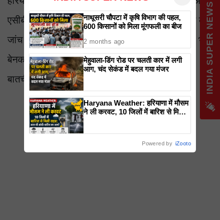
हरियाणा के कई अफसरों के राज खुलने का खतरा है। अगर
IND
नाथूसरी चौपटा में कृषि विभाग की पहल,
एसीबी मीनाक्षी की गिरफ्तारी के बाद उसके मोबाइल फोन की
600 किसानों को मिला मूंगफली का बीज
जांच करती है, तो इससे कई शांत दिखने वाले नौकरशाह भी
2 months ago
बेनकाब हो जाएंगे, जिनके साथ वह व्हाट्सएप पर लंबी
मेहुवाला-डिंग रोड पर चलती कार में लगी
आग, चंद सेकंड में बदल गया मंजर
बातचीत और चर्चा करती रही है।
Haryana Weather: हरियाणा में मौसम
ने ली करवट, 10 जिलों में बारिश से मिली
राहत; आज भी आंधी-बारिश का अलर्ट
Powered by
iZooto