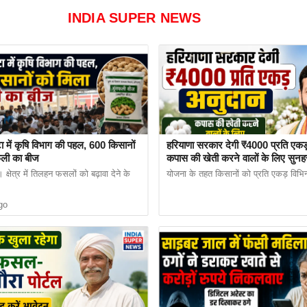
INDIA SUPER NEWS
ा में कृषि विभाग की पहल, 600 किसानों
हरियाणा सरकार देगी ₹4000 प्रति एकड
फली का बीज
कपास की खेती करने वालों के लिए सुनह
आवेदन प्रक्रिया शुरू
क्षेत्र में तिलहन फसलों को बढ़ावा देने के
योजना के तहत किसानों को प्रति एकड़ विभिन्न 
में शिकायत दर्ज कराई थी कि सरकारी फैमिली आईडी पोर्टल प
go
 शिकायत प्राप्त होते ही पुलिस ने मामले की गहन छानबीन शु
र मामले के तकनीकी पहलुओं को खंगाला। जांच के दौरान य