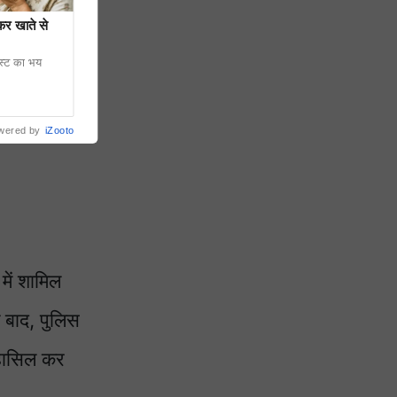
कर खाते से
ेस्ट का भय
wered by
iZooto
में शामिल
 बाद, पुलिस
 हासिल कर