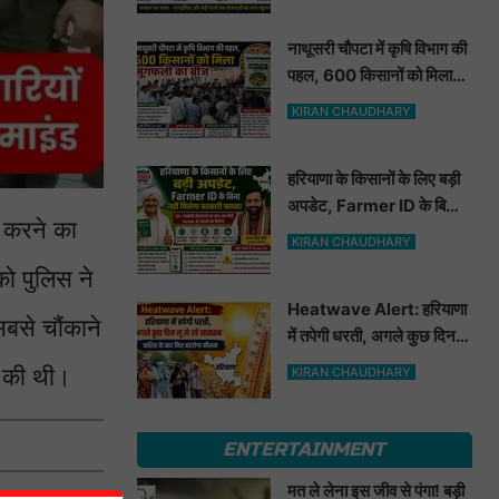
नाथूसरी चौपटा में कृषि विभाग की
पहल, 600 किसानों को मिला
मूंगफली का बीज
KIRAN CHAUDHARY
हरियाणा के किसानों के लिए बड़ी
अपडेट, Farmer ID के बिना
़ करने का
नहीं मिलेगा सरकारी फायदा
KIRAN CHAUDHARY
ो पुलिस ने
Heatwave Alert: हरियाणा
सबसे चौंकाने
में तपेगी धरती, अगले कुछ दिन लू
से रहें सावधान. बारिश के बाद
त की थी।
KIRAN CHAUDHARY
फिर बदलेगा मौसम
ENTERTAINMENT
मत ले लेना इस जीव से पंगा! बड़ी