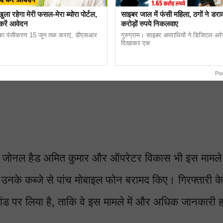
ा रहेगा मेरी फसल-मेरा ब्योरा पोर्टल,
साइबर जाल में फंसी महिला, ठगों ने डरा
करें आवेदन
करोड़ों रुपये निकलवाए
ा पंजीकरण 15 जून तक कराएं, डीएसआर
गुरुग्राम। साइबर अपराधियों ने डिजिटल अर
दिखाकर एक
Po
 के जोनल हैड अमित कुमार और ऑपरेटर विकास भी इस मामले 
 उनके कब्जे से पांच मोबाइल फोन बरामद किए। गिरफ्तारी के
िमांड पर लिया है, ताकि वे इस मामले में और अधिक जानकारी