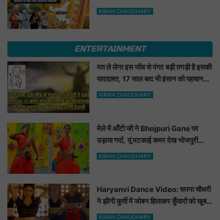
के बाद फिर बदलेगा मौसम
KIRAN CHAUDHARY
ENTERTAINMENT
मत ले लेना इस जीव से पंगा! बड़ी तगड़ी है इसकी
याददाश्त, 17 साल बाद भी इंसान को पहचानकर
ले लेगा बदला, नाम सुनकर होगी हैरानी...
KIRAN CHAUDHARY
मेले में आँटी जी ने Bhojpuri Gane पर
उड़ाया गर्दा, यूं मटकाई कमर देख भोजपुरी
हसीनाएं भी शरमाई a
KIRAN CHAUDHARY
Haryanvi Dance Video: सपना चौधरी
ने झीनी कुर्ती में जोबन हिलाकर कुँवारों को खूब
ललचाया, यूट्यूब पर छाया Hot Dance
KIRAN CHAUDHARY