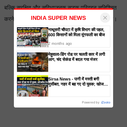
बल्कि सुरक्षित और सुविधाजनक सड़क परिवहन सुनिश्चित
×
INDIA SUPER NEWS
करने के लिए नई सोच और योजना की भी आवश्यकता है।
नाथूसरी चौपटा में कृषि विभाग की पहल,
600 किसानों को मिला मूंगफली का बीज
2 months ago
मेहुवाला-डिंग रोड पर चलती कार में लगी
आग, चंद सेकंड में बदल गया मंजर
Sirsa News - पानी में मस्ती बनी
मुसीबत, नहर में बह गए दो युवक; खोजबीन
तेज
Powered by
iZooto