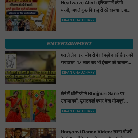
Heatwave Alert: हरियाणा में तपेगी
धरती, अगले कुछ दिन लू से रहें सावधान. बारिश
के बाद फिर बदलेगा मौसम
KIRAN CHAUDHARY
ENTERTAINMENT
मत ले लेना इस जीव से पंगा! बड़ी तगड़ी है इसकी
याददाश्त, 17 साल बाद भी इंसान को पहचानकर
ले लेगा बदला, नाम सुनकर होगी हैरानी...
KIRAN CHAUDHARY
मेले में आँटी जी ने Bhojpuri Gane पर
उड़ाया गर्दा, यूं मटकाई कमर देख भोजपुरी
हसीनाएं भी शरमाई a
KIRAN CHAUDHARY
Haryanvi Dance Video: सपना चौधरी