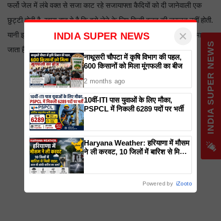
फर्लो जेल में लंबे वक्त से सजा काट रहे सजायाफ्ता कैदियों को दी जानेवाली एक
छुट्टी होती है. खास बात ये है कि इसे लेने के लिए किसी वजह की ज़रूरत नहीं होती.
×
यानी इसका वजह से कोई सीधा लेना देना नहीं है. इसे एक कैदी का अधिकार माना
INDIA SUPER NEWS
जाता है. जेल की रिपोर्ट के आधार पर सरकार इसे मंजूर या नामंजूर करती है
नाथूसरी चौपटा में कृषि विभाग की पहल,
600 किसानों को मिला मूंगफली का बीज
2 months ago
10वीं-ITI पास युवाओं के लिए मौका,
PSPCL में निकली 6289 पदों पर भर्ती
Haryana Weather: हरियाणा में मौसम
ने ली करवट, 10 जिलों में बारिश से मिली
राहत; आज भी आंधी-बारिश का अलर्ट
Powered by
iZooto