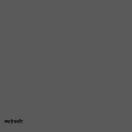
हरियाणा में फैमिली आईडी को 
बड़ा एक्शन, सरकार खंगाल रही
का डेटा
क्या है फर्लो?