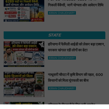
निकली वैकेंसी, जानें योग्यता और आवेदन तिथि
KIRAN CHAUDHARY
STATE
हरियाणा में फैमिली आईडी को लेकर बड़ा एक्शन,
सरकार खंगाल रही लोगों का डेटा
KIRAN CHAUDHARY
नाथूसरी चौपटा में कृषि विभाग की पहल, 600
किसानों को मिला मूंगफली का बीज
KIRAN CHAUDHARY
हरियाणा के किसानों के लिए बड़ी अपडेट,