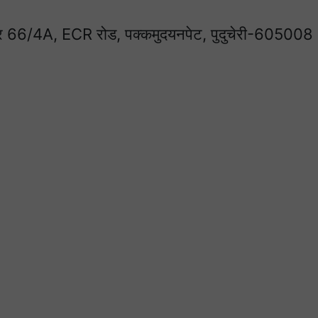
बर 66/4A, ECR रोड, पक्कमुदयनपेट, पुदुचेरी-605008