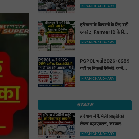
मूंगफली का बीज
KIRAN CHAUDHARY
हरियाणा के किसानों के लिए बड़ी
अपडेट, Farmer ID के बिना
नहीं मिलेगा सरकारी फायदा
KIRAN CHAUDHARY
PSPCL भर्ती 2026: 6289
पदों पर निकली वैकेंसी, जानें
योग्यता और आवेदन तिथि
KIRAN CHAUDHARY
STATE
हरियाणा में फैमिली आईडी को
लेकर बड़ा एक्शन, सरकार
खंगाल रही लोगों का डेटा
KIRAN CHAUDHARY