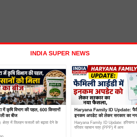
INDIA SUPER NEWS
ा में कृषि विभाग की पहल, 600 किसानों
Haryana Family ID Update: फैमि
फली का बीज
इनकम अपडेट को लेकर सरकार का नया
लोगों को मिलेगी राहत
क्षेत्र में तिलहन फसलों को बढ़ावा देने के
Haryana Family ID Update: हरियाणा स
परिवार पहचान पत्र (PPP) में आय
go