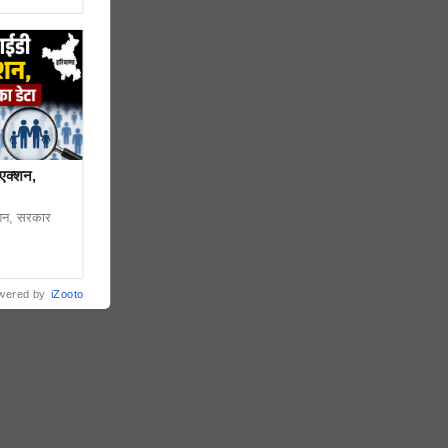
 एक्शन,
्शन, सरकार
wered by
iZooto