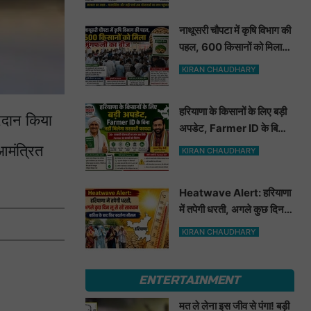
नाथूसरी चौपटा में कृषि विभाग की
पहल, 600 किसानों को मिला
मूंगफली का बीज
KIRAN CHAUDHARY
हरियाणा के किसानों के लिए बड़ी
रदान किया
अपडेट, Farmer ID के बिना
नहीं मिलेगा सरकारी फायदा
आमंत्रित
KIRAN CHAUDHARY
Heatwave Alert: हरियाणा
में तपेगी धरती, अगले कुछ दिन लू
से रहें सावधान. बारिश के बाद
KIRAN CHAUDHARY
फिर बदलेगा मौसम
ENTERTAINMENT
मत ले लेना इस जीव से पंगा! बड़ी