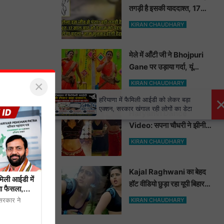
तगड़ी है इसकी याददाश्त, 17
साल बाद भी इंसान को पहचानकर
KIRAN CHAUDHARY
ले लेगा बदला, नाम सुनकर होगी
हैरानी...
मेले में आँटी जी ने Bhojpuri
Gane पर उड़ाया गर्दा, यूं
मटकाई कमर देख भोजपुरी
×
KIRAN CHAUDHARY
हसीनाएं भी शरमाई a
×
हरियाणा में फैमिली आईडी को लेकर बड़ा
एक्शन, सरकार खंगाल रही लोगों का डेटा
Haryanvi Dance
Video: सपना चौधरी ने झीनी
कुर्ती में जोबन हिलाकर कुँवारों को
KIRAN CHAUDHARY
खूब ललचाया, यूट्यूब पर छाया
Hot Dance Video
Kajal Raghwani का बेहद
ली आईडी में
हॉट वीडियो छुड़ा रहा यूपी बिहार
 फैसला,
वालों के पसीने, वीडियो देख आप
रकार ने
KIRAN CHAUDHARY
भी हो जाओगे बेकाबू