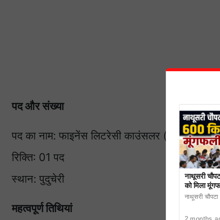
पद और संख्या
पद का नाम: फाइनेंस लिटरेसी काउंसलर (FLC)
रिक्ति: 01 पद
नाथूसरी चौपट
स्थान: पुदुचेरी
को मिला मूंग
नाथूसरी चौपटा। 
महत्वपूर्ण तिथियां
2 months a