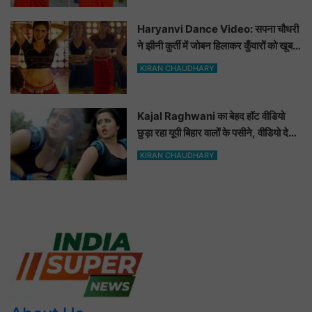
Haryanvi Dance Video: सपना चौधरी
ने झीनी कुर्ती में जोबन हिलाकर कुँवारों को खूब
ललचाया, यूट्यूब पर छाया Hot Dance
KIRAN CHAUDHARY
Video
Kajal Raghwani का बेहद हॉट वीडियो
छुड़ा रहा यूपी बिहार वालों के पसीने, वीडियो देख
आप भी हो जाओगे बेकाबू
KIRAN CHAUDHARY