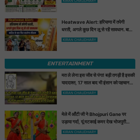
KIRAN CHAUDHARY
Heatwave Alert: हरियाणा में तपेगी
धरती, अगले कुछ दिन लू से रहें सावधान. बारिश
के बाद फिर बदलेगा मौसम
KIRAN CHAUDHARY
ENTERTAINMENT
मत ले लेना इस जीव से पंगा! बड़ी तगड़ी है इसकी
याददाश्त, 17 साल बाद भी इंसान को पहचानकर
ले लेगा बदला, नाम सुनकर होगी हैरानी...
KIRAN CHAUDHARY
मेले में आँटी जी ने Bhojpuri Gane पर
उड़ाया गर्दा, यूं मटकाई कमर देख भोजपुरी
हसीनाएं भी शरमाई a
KIRAN CHAUDHARY