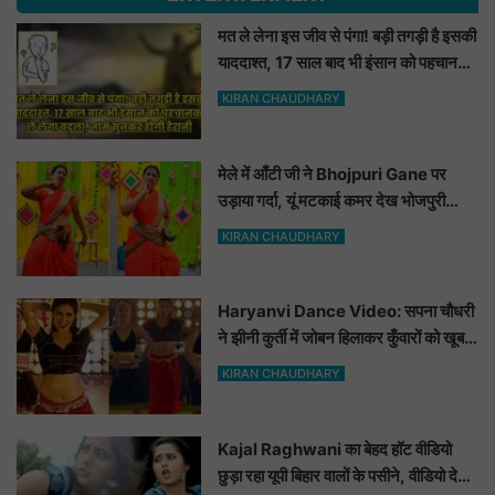
मत ले लेना इस जीव से पंगा! बड़ी तगड़ी है इसकी
याददाश्त, 17 साल बाद भी इंसान को पहचानकर
ले लेगा बदला, नाम सुनकर होगी हैरानी...
KIRAN CHAUDHARY
मेले में आँटी जी ने Bhojpuri Gane पर
उड़ाया गर्दा, यूं मटकाई कमर देख भोजपुरी
हसीनाएं भी शरमाई a
KIRAN CHAUDHARY
Haryanvi Dance Video: सपना चौधरी
ने झीनी कुर्ती में जोबन हिलाकर कुँवारों को खूब
ललचाया, यूट्यूब पर छाया Hot Dance
KIRAN CHAUDHARY
Video
Kajal Raghwani का बेहद हॉट वीडियो
छुड़ा रहा यूपी बिहार वालों के पसीने, वीडियो देख