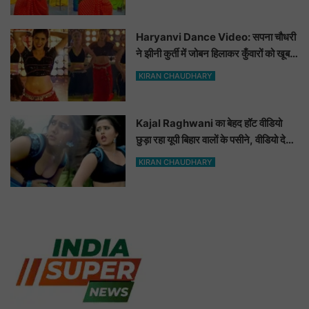
Haryanvi Dance Video: सपना चौधरी
ने झीनी कुर्ती में जोबन हिलाकर कुँवारों को खूब
ललचाया, यूट्यूब पर छाया Hot Dance
KIRAN CHAUDHARY
Video
Kajal Raghwani का बेहद हॉट वीडियो
छुड़ा रहा यूपी बिहार वालों के पसीने, वीडियो देख
आप भी हो जाओगे बेकाबू
KIRAN CHAUDHARY