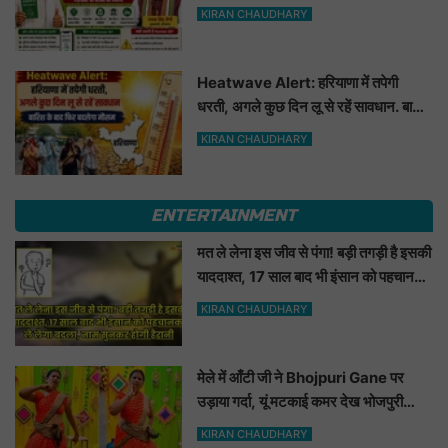
फायदा
KIRAN CHAUDHARY
Heatwave Alert: हरियाणा में तपेगी
धरती, अगले कुछ दिन लू से रहें सावधान. बारिश
के बाद फिर बदलेगा मौसम
KIRAN CHAUDHARY
ENTERTAINMENT
मत ले लेना इस जीव से पंगा! बड़ी तगड़ी है इसकी
याददाश्त, 17 साल बाद भी इंसान को पहचानकर
ले लेगा बदला, नाम सुनकर होगी हैरानी...
KIRAN CHAUDHARY
मेले में आँटी जी ने Bhojpuri Gane पर
उड़ाया गर्दा, यूं मटकाई कमर देख भोजपुरी
हसीनाएं भी शरमाई a
KIRAN CHAUDHARY