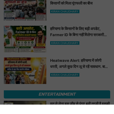
किसानों को मिला मूंगफली का बीज
KIRAN CHAUDHARY
हरियाणा के किसानों के लिए बड़ी अपडेट,
Farmer ID के बिना नहीं मिलेगा सरकारी
फायदा
KIRAN CHAUDHARY
Heatwave Alert: हरियाणा में तपेगी
धरती, अगले कुछ दिन लू से रहें सावधान. बारिश
के बाद फिर बदलेगा मौसम
KIRAN CHAUDHARY
ENTERTAINMENT
मत ले लेना इस जीव से पंगा! बड़ी तगड़ी है इसकी
याददाश्त, 17 साल बाद भी इंसान को पहचानकर