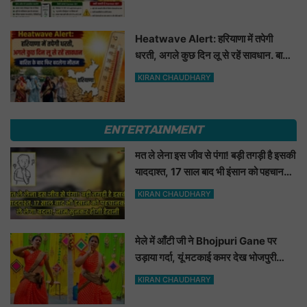
Heatwave Alert: हरियाणा में तपेगी
धरती, अगले कुछ दिन लू से रहें सावधान. बारिश
के बाद फिर बदलेगा मौसम
KIRAN CHAUDHARY
ENTERTAINMENT
मत ले लेना इस जीव से पंगा! बड़ी तगड़ी है इसकी
याददाश्त, 17 साल बाद भी इंसान को पहचानकर
ले लेगा बदला, नाम सुनकर होगी हैरानी...
KIRAN CHAUDHARY
मेले में आँटी जी ने Bhojpuri Gane पर
उड़ाया गर्दा, यूं मटकाई कमर देख भोजपुरी
हसीनाएं भी शरमाई a
KIRAN CHAUDHARY