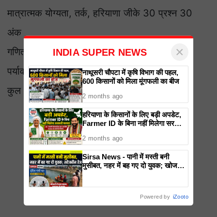
मात्रात्मक योग्यता, तर्क, हरियाणा जीके 30 प्रश्न 30
अंक
×
गणित 30 प्रश्न 30 अंक
INDIA SUPER NEWS
पर्यावरण अध्ययन 30 प्रश्न 30 अंक
नाथूसरी चौपटा में कृषि विभाग की पहल,
600 किसानों को मिला मूंगफली का बीज
कुल 150 प्रश्न 150 अंक
2 months ago
हरियाणा के किसानों के लिए बड़ी अपडेट,
Farmer ID के बिना नहीं मिलेगा सरकारी
फायदा
2 months ago
Sirsa News - पानी में मस्ती बनी
मुसीबत, नहर में बह गए दो युवक; खोजबीन
तेज
Powered by
iZooto