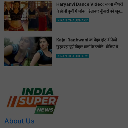
Haryanvi Dance Video: सपना चौधरी
ने झीनी कुर्ती में जोबन हिलाकर कुँवारों को खूब
ललचाया, यूट्यूब पर छाया Hot Dance
KIRAN CHAUDHARY
Video
Kajal Raghwani का बेहद हॉट वीडियो
छुड़ा रहा यूपी बिहार वालों के पसीने, वीडियो देख
आप भी हो जाओगे बेकाबू
KIRAN CHAUDHARY
About Us