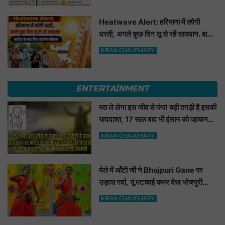
Heatwave Alert: हरियाणा में तपेगी
धरती, अगले कुछ दिन लू से रहें सावधान. बारिश
के बाद फिर बदलेगा मौसम
KIRAN CHAUDHARY
ENTERTAINMENT
मत ले लेना इस जीव से पंगा! बड़ी तगड़ी है इसकी
याददाश्त, 17 साल बाद भी इंसान को पहचानकर
ले लेगा बदला, नाम सुनकर होगी हैरानी...
KIRAN CHAUDHARY
मेले में आँटी जी ने Bhojpuri Gane पर
उड़ाया गर्दा, यूं मटकाई कमर देख भोजपुरी
हसीनाएं भी शरमाई a
KIRAN CHAUDHARY