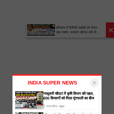
×
हरियाणा में फैमिली आईडी को लेकर
बड़ा एक्शन, सरकार खंगाल रही लोगों
का डेटा
×
INDIA SUPER NEWS
नाथूसरी चौपटा में कृषि विभाग की पहल,
600 किसानों को मिला मूंगफली का बीज
2 months ago