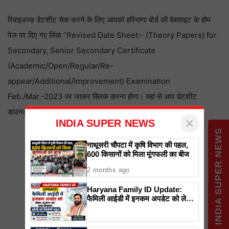
रिवाइडज्ड डेटशीट चेक करने के लिए आपको हरियाणा बोर्ड की वेबसाइट के होम
पेज पर दिए गए लिंक “Revised Date Sheet:- (Theory Papers) for
Secondary, Senior Secondary Certificate
(Academic/Open/Regular/Re-
appear/Additional/Improvement) Examination
Feb./Mar.-2023 पर जाकर क्लिक करना होगा। यहां से आप डेटशीट
डाउनलोड कर सकेंगे
×
INDIA SUPER NEWS
INDIA SUPER NEWS
नाथूसरी चौपटा में कृषि विभाग की पहल,
600 किसानों को मिला मूंगफली का बीज
2 months ago
Haryana Family ID Update:
फैमिली आईडी में इनकम अपडेट को लेकर
सरकार का नया फैसला, लोगों को मिलेगी
राहत