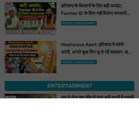
हरियाणा के किसानों के लिए बड़ी अपडेट,
Farmer ID के बिना नहीं मिलेगा सरकारी
फायदा
KIRAN CHAUDHARY
Heatwave Alert: हरियाणा में तपेगी
धरती, अगले कुछ दिन लू से रहें सावधान. बारिश
के बाद फिर बदलेगा मौसम
KIRAN CHAUDHARY
ENTERTAINMENT
मत ले लेना इस जीव से पंगा! बड़ी तगड़ी है इसकी
याददाश्त, 17 साल बाद भी इंसान को पहचानकर
ले लेगा बदला, नाम सुनकर होगी हैरानी...
KIRAN CHAUDHARY
मेले में आँटी जी ने Bhojpuri Gane पर