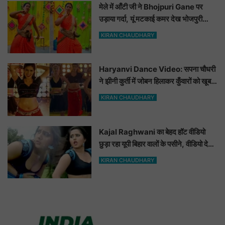
मेले में आँटी जी ने Bhojpuri Gane पर
उड़ाया गर्दा, यूं मटकाई कमर देख भोजपुरी
हसीनाएं भी शरमाई a
KIRAN CHAUDHARY
Haryanvi Dance Video: सपना चौधरी
ने झीनी कुर्ती में जोबन हिलाकर कुँवारों को खूब
ललचाया, यूट्यूब पर छाया Hot Dance
KIRAN CHAUDHARY
Video
Kajal Raghwani का बेहद हॉट वीडियो
छुड़ा रहा यूपी बिहार वालों के पसीने, वीडियो देख
आप भी हो जाओगे बेकाबू
KIRAN CHAUDHARY