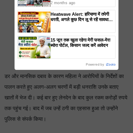
2 months ago
Heatwave Alert: हरियाणा में तपेगी
धरती, अगले कुछ दिन लू से रहें सावधान.
बारिश के बाद फिर बदलेगा मौसम
15 जून तक खुला रहेगा मेरी फसल-मेरा
ब्योरा पोर्टल, किसान जल्द करें आवेदन
Powered by
iZooto
डर और मानसिक दबाव के कारण महिला ने आरोपियों के निर्देशों का
पालन करते हुए अलग-अलग चरणों में बड़ी धनराशि उनके बताए
खातों में भेज दी। कई बार हुए लेनदेन के बाद कुल रकम करोड़ों रुपये
तक पहुंच गई। बाद में जब उन्हें ठगी का एहसास हुआ तो उन्होंने
पुलिस से संपर्क किया।