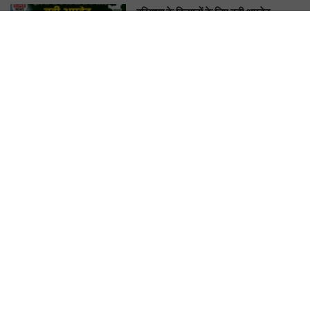
हरियाणा के किसानों के लिए बड़ी अपडेट,
Farmer ID के बिना नहीं मिलेगा सरकारी
फायदा
KIRAN CHAUDHARY
Heatwave Alert: हरियाणा में तपेगी
धरती, अगले कुछ दिन लू से रहें सावधान. बारिश
के बाद फिर बदलेगा मौसम
KIRAN CHAUDHARY
ENTERTAINMENT
मत ले लेना इस जीव से पंगा! बड़ी तगड़ी है इसकी
याददाश्त, 17 साल बाद भी इंसान को पहचानकर
ले लेगा बदला, नाम सुनकर होगी हैरानी...
KIRAN CHAUDHARY
मेले में आँटी जी ने Bhojpuri Gane पर