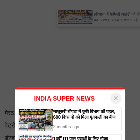
×
हरियाणा में फैमिली आईडी को लेकर
बड़ा एक्शन, सरकार खंगाल रही लोगों
का डेटा
×
INDIA SUPER NEWS
नाथूसरी चौपटा में कृषि विभाग की पहल,
मेरठ
600 किसानों को मिला मूंगफली का बीज
पेट्रोल 94.58 रु
2 months ago
डीजल 87.67 रु
10वीं-ITI पास युवाओं के लिए मौका,