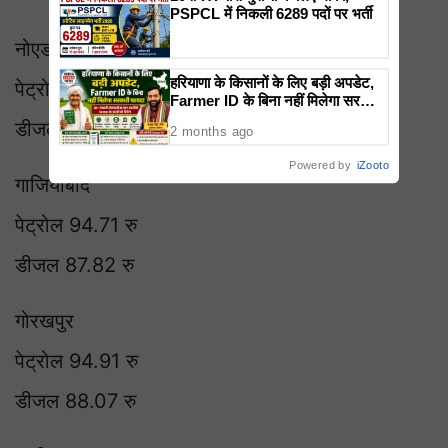
PSPCL में निकली 6289 पदों पर भर्ती
नोएडा
हरियाणा के किसानों के लिए बड़ी अपडेट,
पेट्रोल 94.87 रु
Farmer ID के बिना नहीं मिलेगा सरकारी
फायदा
डीजल 88.01 रु
2 months ago
Powered by
iZooto
गाजियाबाद
पेट्रोल 94.71 रु
डीजल 87.82 रु
गोरखपुर
पेट्रोल 94.91 रु
डीजल 88.07 रु