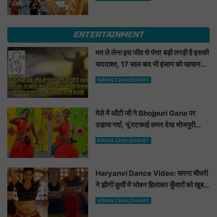
ENTERTAINMENT
मत ले लेना इस जीव से पंगा! बड़ी तगड़ी है इसकी
याददाश्त, 17 साल बाद भी इंसान को पहचानकर
ले लेगा बदला, नाम सुनकर होगी हैरानी...
KIRAN CHAUDHARY
मेले में आँटी जी ने Bhojpuri Gane पर
उड़ाया गर्दा, यूं मटकाई कमर देख भोजपुरी
हसीनाएं भी शरमाई a
KIRAN CHAUDHARY
Haryanvi Dance Video: सपना चौधरी
ने झीनी कुर्ती में जोबन हिलाकर कुँवारों को खूब
ललचाया, यूट्यूब पर छाया Hot Dance
KIRAN CHAUDHARY
Video