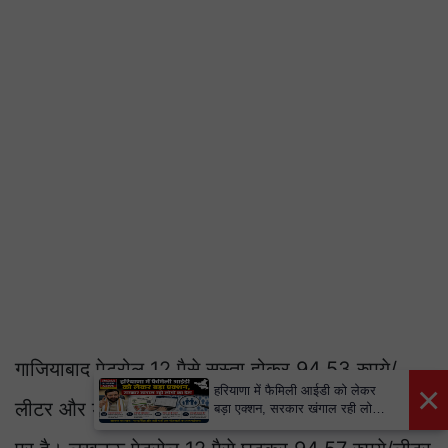
गाजियाबाद पेट्रोल 12 पैसे सस्ता होकर 94.53 रुपये/
×
हरियाणा में फैमिली आईडी को लेकर
लीटर और डीजल 14 पैसे सस्ता होकर 87.71 रुपये/लीटर
बड़ा एक्शन, सरकार खंगाल रही लोगों
का डेटा