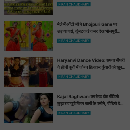
ले लेगा बदला, नाम सुनकर होगी हैरानी...
KIRAN CHAUDHARY
मेले में आँटी जी ने Bhojpuri Gane पर
उड़ाया गर्दा, यूं मटकाई कमर देख भोजपुरी
हसीनाएं भी शरमाई a
KIRAN CHAUDHARY
Haryanvi Dance Video: सपना चौधरी
ने झीनी कुर्ती में जोबन हिलाकर कुँवारों को खूब
ललचाया, यूट्यूब पर छाया Hot Dance
KIRAN CHAUDHARY
Video
Kajal Raghwani का बेहद हॉट वीडियो
छुड़ा रहा यूपी बिहार वालों के पसीने, वीडियो देख
आप भी हो जाओगे बेकाबू
KIRAN CHAUDHARY