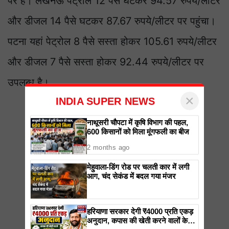
पर है। लखनऊ पेट्रोल 12 पैसे घटकर 94.57 रुपये/लीटर
और डीजल 14 पैसे घटकर 87.67 रुपये/लीटर पर पहुंचा।
पटना यहां पेट्रोल 8 पैसे सस्ता होकर 105.61 रुपये/लीटर
और डीजल 7 पैसे सस्ता होकर 92.44 रुपये/लीटर पर
उपलब्ध है।
×
INDIA SUPER NEWS
नाथूसरी चौपटा में कृषि विभाग की पहल,
600 किसानों को मिला मूंगफली का बीज
2 months ago
मेहुवाला-डिंग रोड पर चलती कार में लगी
आग, चंद सेकंड में बदल गया मंजर
हरियाणा सरकार देगी ₹4000 प्रति एकड़
अनुदान, कपास की खेती करने वालों के