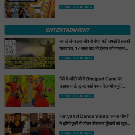
के बाद फिर बदलेगा मौसम
KIRAN CHAUDHARY
ENTERTAINMENT
मत ले लेना इस जीव से पंगा! बड़ी तगड़ी है इसकी
याददाश्त, 17 साल बाद भी इंसान को पहचानकर
ले लेगा बदला, नाम सुनकर होगी हैरानी...
KIRAN CHAUDHARY
मेले में आँटी जी ने Bhojpuri Gane पर
उड़ाया गर्दा, यूं मटकाई कमर देख भोजपुरी
हसीनाएं भी शरमाई a
KIRAN CHAUDHARY
Haryanvi Dance Video: सपना चौधरी
ने झीनी कुर्ती में जोबन हिलाकर कुँवारों को खूब
ललचाया, यूट्यूब पर छाया Hot Dance
KIRAN CHAUDHARY