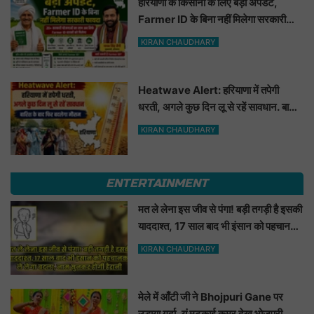
हरियाणा के किसानों के लिए बड़ी अपडेट,
Farmer ID के बिना नहीं मिलेगा सरकारी
फायदा
KIRAN CHAUDHARY
Heatwave Alert: हरियाणा में तपेगी
धरती, अगले कुछ दिन लू से रहें सावधान. बारिश
के बाद फिर बदलेगा मौसम
KIRAN CHAUDHARY
ENTERTAINMENT
मत ले लेना इस जीव से पंगा! बड़ी तगड़ी है इसकी
याददाश्त, 17 साल बाद भी इंसान को पहचानकर
ले लेगा बदला, नाम सुनकर होगी हैरानी...
KIRAN CHAUDHARY
मेले में आँटी जी ने Bhojpuri Gane पर
उड़ाया गर्दा, यूं मटकाई कमर देख भोजपुरी