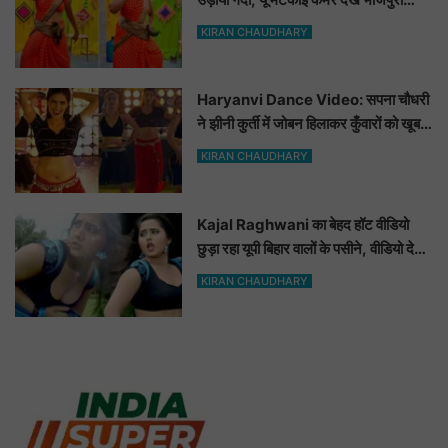
हसीनाएं भी शरमाई a
KIRAN CHAUDHARY
Haryanvi Dance Video: सपना चौधरी
ने झीनी कुर्ती में जोबन हिलाकर कुँवारों को खूब
ललचाया, यूट्यूब पर छाया Hot Dance
KIRAN CHAUDHARY
Video
Kajal Raghwani का बेहद हॉट वीडियो
छुड़ा रहा यूपी बिहार वालों के पसीने, वीडियो देख
आप भी हो जाओगे बेकाबू
KIRAN CHAUDHARY